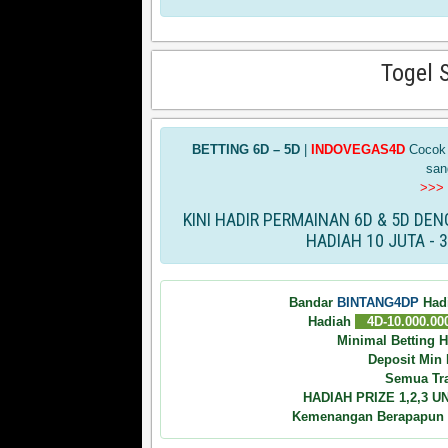
Togel 
BETTING 6D – 5D
|
INDOVEGAS4D
Cocok 
san
>>
KINI HADIR PERMAINAN 6D & 5D DEN
HADIAH 10 JUTA - 
Bandar
BINTANG4DP
Hadi
Hadiah
4D-10.000.0
Minimal Betting 
Deposit Min 
Semua Tra
HADIAH PRIZE 1,2,3
Kemenangan Berapapun Ka