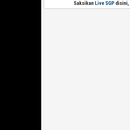
Saksikan
Live SGP
disini,