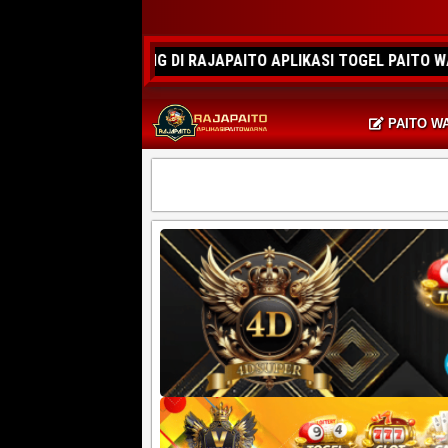
ANG DI RAJAPAITO APLIKASI TOGEL PAITO WARNA LENGKAP | L
PAITO W