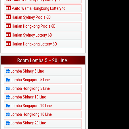
Paito Warna Hongkong Lottery4d
Harian Sydney Pools 6D
Harian Hongkong Pools 6D
Harian Sydney Lottery 6D
Harian Hongkong Lottery 6D
Room Lomba 5 – 20 Line.
Lomba Sidney 5 Line
Lomba Singapore 5 Line
Lomba Hongkong 5 Line
Lomba Sidney 10 Line
Lomba Singapore 10 Line
Lomba Hongkong 10 Line
Lomba Sidney 20 Line