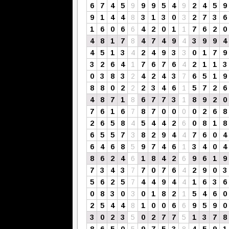
6
7
4
5
9
9
9
5
4
9
2
4
5
9
9
1
4
4
8
3
1
3
0
3
2
7
3
6
1
6
0
6
6
4
2
0
1
1
7
6
2
0
4
8
1
7
8
4
7
4
9
4
3
9
9
4
4
5
1
3
4
2
4
9
3
3
0
1
7
9
3
2
6
4
1
7
6
7
6
4
2
1
1
3
0
3
8
3
2
4
2
4
3
7
6
5
1
9
8
8
0
2
2
2
3
4
6
1
5
7
2
6
4
8
7
1
8
6
7
7
3
1
8
9
2
0
7
6
1
6
7
8
7
0
0
0
0
2
6
8
2
6
5
8
4
5
4
4
2
6
0
8
1
8
6
5
5
7
3
8
2
9
4
4
7
6
0
4
6
4
6
8
5
9
7
4
6
1
3
4
0
4
8
6
2
4
6
1
8
4
2
6
9
6
1
9
7
3
4
3
7
7
0
7
6
4
2
9
0
3
5
6
2
5
7
4
4
9
4
4
1
6
3
6
0
8
3
0
3
0
1
8
2
1
5
4
6
0
2
5
4
4
8
1
0
0
6
6
9
5
9
0
3
0
2
3
5
0
2
7
7
5
1
3
7
8