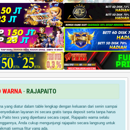
O WARNA
-
RAJAPAITO
a yang diatur dalam table lengkap dengan keluaran dari senin sampai
nyediakan layanan ini secara gratis tanpa deposit serta tanpa harus
ta Paito texs yang diperbarui secara cepat, Rajapaito warna selalu
nggannya, Anda cukup mengunjungi rajapaito secara langsung untuk
ikmati semua fitur yang ada.