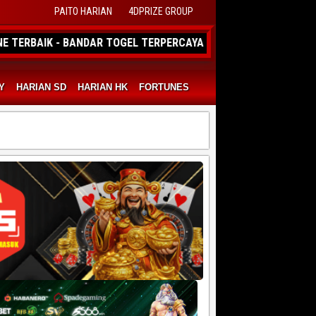
PAITO HARIAN
4DPRIZE GROUP
NDAR TOGEL TERPERCAYA DENGAN HADIAH TERBESAR. ANDA AKAN
Y
HARIAN SD
HARIAN HK
FORTUNES