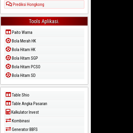
Prediksi Hongkong
Tools Aplikasi.
Paito Warna
Bola Merah HK
Bola Hitam HK
Bola Hitam SGP
Bola Hitam PCSO
Bola Hitam SD
Table Shio
Table Angka Pasaran
Kalkulator Invest
Kombinasi
Generator BBFS