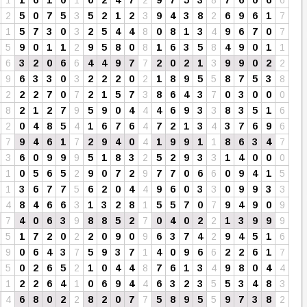
1
1
6
1
0
1
0
2
4
7
2
9
7
5
3
8
7
6
0
6
6
2
5
0
7
5
3
5
2
1
2
3
9
4
3
8
2
6
9
6
1
7
1
5
7
3
0
3
2
5
4
4
8
0
8
1
3
4
9
6
7
0
7
5
9
0
1
1
2
9
5
8
0
8
1
6
3
5
8
4
9
0
1
1
6
3
2
0
6
6
4
4
9
7
7
2
0
2
1
3
9
9
0
2
2
9
6
3
3
0
3
2
2
2
0
2
1
8
9
5
5
8
7
5
3
8
2
2
2
7
0
7
2
1
5
7
3
8
6
4
3
7
0
3
0
0
0
8
2
1
2
7
9
5
9
0
4
4
4
6
9
3
3
8
3
5
1
6
2
0
4
8
5
4
1
6
7
6
4
7
2
1
3
4
3
7
6
9
6
7
9
4
6
1
7
2
9
4
0
4
1
9
9
1
1
8
6
3
4
7
3
6
0
9
9
9
5
1
8
3
2
5
2
9
3
3
1
4
0
0
0
1
0
5
6
5
2
9
0
7
2
9
7
7
0
6
6
0
9
4
1
5
1
3
6
7
7
5
6
2
0
4
4
9
6
0
3
3
0
9
9
3
3
4
8
4
6
6
3
1
3
2
8
1
5
5
7
0
7
9
4
9
0
9
7
4
0
6
3
9
8
8
5
2
7
0
4
0
2
2
1
3
9
9
9
5
1
7
2
0
2
2
0
9
0
9
6
3
7
4
2
9
4
5
1
6
9
0
6
4
3
7
5
9
3
7
1
4
0
9
6
6
2
2
6
1
7
5
0
2
6
5
2
1
0
4
4
8
7
6
1
3
4
9
8
0
4
4
1
2
2
6
4
1
0
6
9
4
4
6
3
2
3
5
5
3
4
8
3
4
6
8
0
2
2
8
2
0
7
7
5
8
9
5
5
9
7
3
8
2