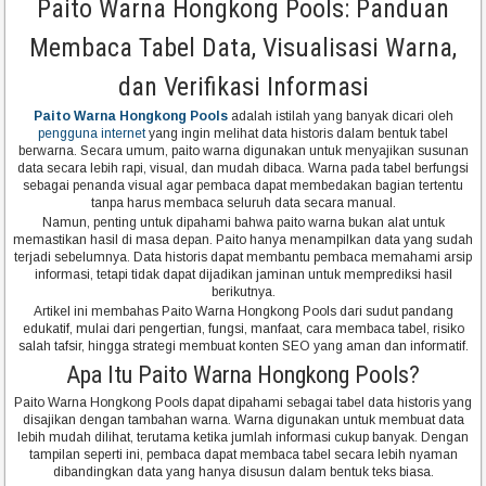
Paito Warna Hongkong Pools: Panduan
Membaca Tabel Data, Visualisasi Warna,
dan Verifikasi Informasi
Paito Warna Hongkong Pools
adalah istilah yang banyak dicari oleh
pengguna internet
yang ingin melihat data historis dalam bentuk tabel
berwarna. Secara umum, paito warna digunakan untuk menyajikan susunan
data secara lebih rapi, visual, dan mudah dibaca. Warna pada tabel berfungsi
sebagai penanda visual agar pembaca dapat membedakan bagian tertentu
tanpa harus membaca seluruh data secara manual.
Namun, penting untuk dipahami bahwa paito warna bukan alat untuk
memastikan hasil di masa depan. Paito hanya menampilkan data yang sudah
terjadi sebelumnya. Data historis dapat membantu pembaca memahami arsip
informasi, tetapi tidak dapat dijadikan jaminan untuk memprediksi hasil
berikutnya.
Artikel ini membahas Paito Warna Hongkong Pools dari sudut pandang
edukatif, mulai dari pengertian, fungsi, manfaat, cara membaca tabel, risiko
salah tafsir, hingga strategi membuat konten SEO yang aman dan informatif.
Apa Itu Paito Warna Hongkong Pools?
Paito Warna Hongkong Pools dapat dipahami sebagai tabel data historis yang
disajikan dengan tambahan warna. Warna digunakan untuk membuat data
lebih mudah dilihat, terutama ketika jumlah informasi cukup banyak. Dengan
tampilan seperti ini, pembaca dapat membaca tabel secara lebih nyaman
dibandingkan data yang hanya disusun dalam bentuk teks biasa.