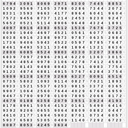
6
7
9
4
4
3
0
9
1
1
8
0
6
9
6
2
9
7
1
8
8
3
0
0
0
7
4
4
5
9
8
8
5
3
8
1
0
9
2
2
9
5
6
9
6
7
1
0
5
5
3
7
9
8
8
0
2
8
6
5
7
3
4
4
8
2
0
7
2
9
8
3
3
1
4
3
5
9
3
3
9
6
6
3
9
4
1
7
7
5
8
9
6
4
1
6
0
4
1
5
9
6
0
4
4
7
5
7
2
9
9
4
5
6
2
8
7
3
7
1
1
2
1
4
5
2
4
5
3
8
9
2
3
0
3
9
2
4
7
2
5
6
5
2
7
0
5
2
1
3
5
1
1
4
5
8
9
0
6
6
9
6
4
8
3
4
3
2
4
6
1
8
9
1
1
4
0
9
7
7
8
9
1
6
7
4
3
8
3
2
6
5
1
2
3
1
5
3
6
9
7
6
7
6
4
3
7
2
5
7
0
0
9
0
9
1
9
4
0
4
4
6
9
7
7
4
5
2
1
3
0
5
6
1
7
6
0
7
7
5
0
6
8
3
2
8
0
3
8
2
6
9
1
6
7
2
3
8
8
7
9
9
7
3
1
9
7
8
7
6
0
6
3
5
8
2
9
8
4
3
1
7
3
6
9
9
4
0
6
6
5
9
4
3
7
4
5
2
2
4
0
5
9
7
7
8
7
8
5
4
7
6
4
7
2
8
4
6
1
7
9
4
9
3
3
5
3
1
1
2
3
3
4
8
3
1
8
9
4
4
1
3
2
1
3
8
6
3
6
9
2
8
0
0
0
6
0
8
5
4
8
5
2
4
6
9
8
0
3
3
4
3
3
0
3
3
2
0
7
7
3
8
6
0
6
6
8
3
9
3
7
0
9
7
7
2
9
9
6
6
2
9
1
4
5
6
2
2
0
2
1
3
6
3
9
3
0
1
5
6
6
9
6
0
6
4
8
5
4
9
9
9
7
8
6
3
1
0
6
6
4
2
7
8
6
7
4
1
2
3
4
5
8
3
2
7
8
0
2
2
8
1
4
3
7
9
4
9
8
8
8
9
4
3
7
7
5
9
1
1
0
9
8
3
2
7
7
5
4
9
9
1
2
3
5
4
8
7
4
2
6
8
8
1
9
4
9
1
5
6
5
7
6
7
4
6
2
8
4
3
3
7
5
4
9
5
9
0
9
9
9
1
3
8
2
1
6
7
9
7
3
2
6
8
5
6
3
2
7
9
0
0
9
1
1
6
5
1
6
7
0
7
3
5
8
5
8
0
2
2
1
0
9
3
3
9
1
1
4
5
0
8
2
7
9
7
0
2
1
3
1
8
9
3
3
0
9
3
3
6
1
5
2
1
3
5
5
3
7
1
6
2
5
3
8
9
8
1
5
6
3
3
7
2
9
0
3
6
5
2
9
9
0
7
7
1
0
6
4
1
2
5
6
0
6
7
6
4
4
8
4
0
2
9
2
6
7
6
8
5
6
9
5
9
5
9
4
6
7
4
5
7
9
0
9
9
9
7
8
6
0
1
0
9
9
7
8
9
5
5
2
0
6
6
3
8
1
7
2
9
4
6
7
9
7
0
1
8
8
7
6
3
5
8
4
2
0
7
9
7
3
9
5
1
6
3
9
2
4
6
4
1
9
3
3
8
1
7
8
6
8
9
6
1
7
5
0
5
4
9
4
1
5
2
7
0
1
6
1
7
5
4
9
0
9
6
4
1
6
7
9
3
9
2
2
9
2
0
6
6
0
6
5
5
1
9
0
6
4
1
8
8
0
9
9
0
8
8
2
1
0
4
4
7
2
4
6
1
0
1
2
1
7
7
5
1
6
9
4
4
5
9
0
2
2
8
7
0
1
1
0
7
3
4
7
6
0
5
7
3
5
9
3
7
1
6
5
8
3
2
5
3
0
5
5
0
4
0
9
9
1
1
4
0
4
7
2
9
2
2
6
7
2
3
5
0
0
8
7
6
8
0
5
3
8
4
2
4
5
9
3
6
3
4
7
.
.
.