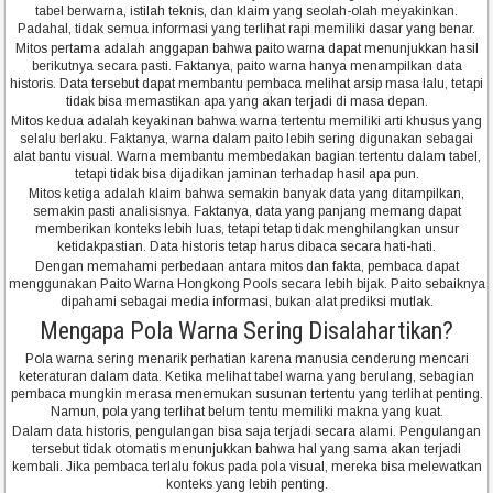
tabel berwarna, istilah teknis, dan klaim yang seolah-olah meyakinkan.
Padahal, tidak semua informasi yang terlihat rapi memiliki dasar yang benar.
Mitos pertama adalah anggapan bahwa paito warna dapat menunjukkan hasil
berikutnya secara pasti. Faktanya, paito warna hanya menampilkan data
historis. Data tersebut dapat membantu pembaca melihat arsip masa lalu, tetapi
tidak bisa memastikan apa yang akan terjadi di masa depan.
Mitos kedua adalah keyakinan bahwa warna tertentu memiliki arti khusus yang
selalu berlaku. Faktanya, warna dalam paito lebih sering digunakan sebagai
alat bantu visual. Warna membantu membedakan bagian tertentu dalam tabel,
tetapi tidak bisa dijadikan jaminan terhadap hasil apa pun.
Mitos ketiga adalah klaim bahwa semakin banyak data yang ditampilkan,
semakin pasti analisisnya. Faktanya, data yang panjang memang dapat
memberikan konteks lebih luas, tetapi tetap tidak menghilangkan unsur
ketidakpastian. Data historis tetap harus dibaca secara hati-hati.
Dengan memahami perbedaan antara mitos dan fakta, pembaca dapat
menggunakan Paito Warna Hongkong Pools secara lebih bijak. Paito sebaiknya
dipahami sebagai media informasi, bukan alat prediksi mutlak.
Mengapa Pola Warna Sering Disalahartikan?
Pola warna sering menarik perhatian karena manusia cenderung mencari
keteraturan dalam data. Ketika melihat tabel warna yang berulang, sebagian
pembaca mungkin merasa menemukan susunan tertentu yang terlihat penting.
Namun, pola yang terlihat belum tentu memiliki makna yang kuat.
Dalam data historis, pengulangan bisa saja terjadi secara alami. Pengulangan
tersebut tidak otomatis menunjukkan bahwa hal yang sama akan terjadi
kembali. Jika pembaca terlalu fokus pada pola visual, mereka bisa melewatkan
konteks yang lebih penting.