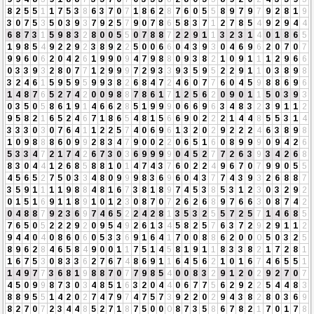
8
2
5
5
1
1
7
5
3
8
6
3
7
0
7
1
8
6
2
8
7
6
0
5
5
8
9
7
9
7
9
2
8
1
9
3
0
7
5
3
5
0
3
9
3
7
9
2
5
7
9
0
7
8
6
5
8
3
7
1
2
7
8
5
4
9
2
9
4
4
6
8
7
3
1
5
9
8
3
2
8
0
0
5
5
0
7
8
8
7
2
2
9
1
1
3
2
3
1
4
0
1
8
6
5
1
9
8
5
4
9
2
2
9
2
3
8
9
2
2
5
0
0
6
6
0
4
3
9
3
0
4
6
9
6
2
0
7
0
7
9
9
6
0
6
2
0
4
2
6
1
9
9
0
9
4
7
9
8
8
0
9
3
8
2
1
0
9
1
1
1
2
9
6
6
0
3
3
9
3
2
8
0
7
7
1
2
9
9
9
7
2
9
3
3
9
3
5
9
5
2
2
9
1
1
0
3
8
9
8
3
2
4
6
1
5
9
5
9
5
9
9
3
8
2
6
8
4
7
2
4
6
0
7
7
6
0
4
5
9
8
8
6
9
6
1
4
8
7
6
5
2
7
4
2
0
0
9
8
8
7
8
6
1
7
1
2
5
6
2
0
9
0
1
1
5
0
3
9
3
0
3
5
0
5
8
6
1
9
1
4
6
6
2
8
5
1
9
9
9
0
6
6
9
6
3
4
8
3
2
3
9
1
1
2
9
5
8
2
1
6
5
2
4
6
7
1
8
6
5
4
8
1
5
6
6
9
0
2
2
2
1
4
4
8
5
5
3
1
4
3
3
3
0
3
0
7
6
4
1
1
2
2
5
7
4
0
6
9
6
1
3
2
0
2
9
2
2
2
4
6
3
8
9
8
1
0
9
8
8
8
6
0
9
9
2
8
3
4
7
9
0
0
2
2
0
6
5
1
6
0
8
9
9
9
0
9
4
2
6
5
3
3
4
7
2
1
7
4
2
6
7
3
0
3
6
9
9
9
9
0
4
5
2
7
7
2
6
3
9
3
4
2
6
8
8
3
0
4
4
1
2
6
8
5
8
8
1
0
1
4
7
4
3
7
6
0
2
2
4
9
6
7
0
7
9
9
0
5
5
4
5
6
5
2
7
5
0
3
3
4
8
0
9
9
9
8
3
6
9
6
0
4
3
7
7
4
3
9
3
2
6
8
8
7
3
5
9
1
1
1
1
9
8
8
4
8
1
6
7
3
8
1
8
9
7
4
5
3
8
5
3
1
2
3
0
3
2
9
2
0
1
5
1
6
9
1
1
8
9
1
0
1
2
3
0
8
7
0
7
2
6
2
6
8
9
7
6
6
3
0
8
7
4
2
0
4
8
8
7
9
2
3
6
9
7
4
6
5
2
2
4
2
8
1
3
5
3
2
5
5
7
2
5
7
1
4
6
8
5
7
6
5
0
5
2
2
2
9
2
0
9
5
4
9
2
6
1
3
4
5
8
2
5
7
6
3
7
2
9
2
9
1
1
2
9
4
4
0
4
0
8
6
0
6
0
5
3
3
6
9
1
6
4
1
7
0
0
8
8
6
2
0
0
0
5
0
3
2
5
8
9
6
2
8
4
6
5
8
4
9
0
0
1
1
7
5
1
4
5
8
1
9
1
1
8
3
3
8
2
1
7
2
8
1
1
6
7
5
3
0
8
3
3
6
2
7
6
7
4
8
6
9
1
1
6
4
5
6
2
1
0
1
6
7
4
6
5
5
1
1
4
9
7
7
3
6
8
1
9
8
8
7
0
7
7
9
8
5
4
0
0
8
3
2
9
1
2
0
2
9
2
7
0
7
4
5
0
9
9
8
7
3
0
3
4
8
5
1
6
3
2
0
4
4
0
6
7
7
5
6
2
9
2
2
5
4
4
8
3
8
8
9
5
5
1
4
2
0
2
7
4
7
9
7
4
7
5
7
3
9
2
2
0
2
9
4
3
8
2
8
0
3
6
9
8
2
7
0
7
2
3
4
4
8
5
2
7
1
8
7
5
0
0
0
8
7
3
5
8
6
7
8
2
1
7
0
1
7
8