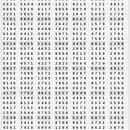
0
5
2
1
3
5
6
0
4
4
4
5
8
5
4
1
5
1
3
4
9
2
1
5
6
7
1
2
3
5
4
8
3
2
5
0
8
6
5
2
5
6
1
9
1
6
1
1
7
8
9
8
5
8
4
8
8
3
4
7
5
3
3
1
4
3
1
1
0
1
2
2
5
1
6
3
8
0
5
5
9
9
7
3
1
5
7
3
4
7
1
0
4
7
2
5
0
0
9
9
3
7
2
6
8
7
3
0
1
1
9
8
9
2
2
6
2
9
5
5
9
0
7
9
7
8
3
6
7
4
6
3
3
7
1
0
1
4
9
4
5
4
4
5
9
1
6
7
3
1
2
0
3
0
3
2
6
4
2
6
4
0
1
8
9
1
5
7
9
7
3
2
8
1
9
7
1
8
4
3
0
6
4
6
1
8
4
9
9
9
7
8
2
0
2
4
1
3
3
6
3
6
9
7
7
6
1
3
8
2
6
3
6
8
5
0
4
1
3
4
2
0
8
3
2
1
9
7
1
8
9
3
2
0
2
4
7
8
2
1
1
7
9
1
1
7
2
4
8
3
8
4
1
5
6
4
6
2
7
9
5
1
7
0
7
3
8
0
2
2
7
5
8
7
6
2
9
8
0
8
9
2
3
6
9
0
6
5
5
1
3
1
0
1
1
5
9
6
4
1
4
4
5
3
8
6
8
1
4
5
1
2
8
8
7
2
0
4
9
4
0
5
7
4
2
4
6
5
3
8
3
9
3
8
2
2
9
8
5
4
1
4
2
9
2
6
4
7
4
2
7
8
5
9
5
8
2
6
6
3
3
6
7
8
6
8
6
9
9
9
9
2
1
3
4
0
1
6
9
6
2
8
9
4
4
3
3
2
5
7
4
7
8
1
9
8
0
2
8
1
0
4
1
3
4
7
9
1
1
2
6
5
4
6
1
1
4
4
4
8
5
6
2
8
1
9
5
7
1
8
4
2
3
7
1
2
8
2
3
5
9
0
6
4
1
4
7
3
9
3
5
4
8
0
8
0
6
2
7
9
7
3
6
8
5
3
0
1
7
8
8
5
7
3
1
0
1
2
1
3
5
0
9
8
8
4
8
1
3
4
0
9
0
3
3
7
0
9
5
5
6
3
7
1
8
1
6
0
0
0
8
2
8
7
6
4
7
1
0
1
6
7
4
2
6
9
3
0
1
1
2
4
9
0
9
1
2
9
5
5
1
4
9
8
8
8
6
7
4
2
5
9
8
3
2
0
3
6
4
1
9
1
4
6
1
6
0
2
2
4
2
7
0
1
1
7
8
6
2
8
4
6
0
8
8
8
1
7
7
5
1
3
5
6
2
9
5
4
5
9
0
4
9
2
2
5
1
2
4
6
6
4
0
9
9
0
6
2
6
8
7
0
8
9
8
1
9
6
4
1
4
1
7
8
6
7
7
5
2
7
4
6
1
1
2
1
3
3
7
1
8
9
4
9
4
3
5
9
1
1
2
1
8
5
4
6
9
5
2
7
1
8
9
0
9
3
4
5
8
4
2
9
1
9
1
4
4
6
6
3
5
6
0
1
1
9
0
8
2
1
0
5
8
6
5
8
1
2
4
6
3
4
6
2
8
7
8
5
8
4
1
2
7
7
5
5
3
3
4
7
3
5
9
6
6
6
6
1
7
8
7
1
5
3
8
4
5
0
2
2
0
7
2
1
3
9
3
7
2
9
2
8
3
0
3
4
2
9
8
8
1
5
8
0
8
3
0
4
4
8
0
7
0
3
3
5
3
5
6
2
1
6
0
3
3
6
0
2
5
7
3
8
6
2
8
7
3
4
8
3
1
6
5
3
8
3
4
6
1
7
5
6
0
4
4
5
2
4
7
2
0
8
7
4
2
2
4
1
8
9
9
0
9
7
7
2
4
1
6
7
6
9
2
3
5
8
7
8
8
7
8
6
5
1
6
2
7
0
3
3
5
8
9
4
4
4
3
6
1
7
7
4
3
0
3
0
9
5
4
9
1
3
8
4
3
8
6
9
0
9
9
6
2
2
4
3
8
7
9
7