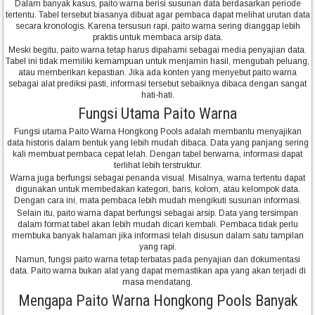
Dalam banyak kasus, paito warna berisi susunan data berdasarkan periode
tertentu. Tabel tersebut biasanya dibuat agar pembaca dapat melihat urutan data
secara kronologis. Karena tersusun rapi, paito warna sering dianggap lebih
praktis untuk membaca arsip data.
Meski begitu, paito warna tetap harus dipahami sebagai media penyajian data.
Tabel ini tidak memiliki kemampuan untuk menjamin hasil, mengubah peluang,
atau memberikan kepastian. Jika ada konten yang menyebut paito warna
sebagai alat prediksi pasti, informasi tersebut sebaiknya dibaca dengan sangat
hati-hati.
Fungsi Utama Paito Warna
Fungsi utama Paito Warna Hongkong Pools adalah membantu menyajikan
data historis dalam bentuk yang lebih mudah dibaca. Data yang panjang sering
kali membuat pembaca cepat lelah. Dengan tabel berwarna, informasi dapat
terlihat lebih terstruktur.
Warna juga berfungsi sebagai penanda visual. Misalnya, warna tertentu dapat
digunakan untuk membedakan kategori, baris, kolom, atau kelompok data.
Dengan cara ini, mata pembaca lebih mudah mengikuti susunan informasi.
Selain itu, paito warna dapat berfungsi sebagai arsip. Data yang tersimpan
dalam format tabel akan lebih mudah dicari kembali. Pembaca tidak perlu
membuka banyak halaman jika informasi telah disusun dalam satu tampilan
yang rapi.
Namun, fungsi paito warna tetap terbatas pada penyajian dan dokumentasi
data. Paito warna bukan alat yang dapat memastikan apa yang akan terjadi di
masa mendatang.
Mengapa Paito Warna Hongkong Pools Banyak