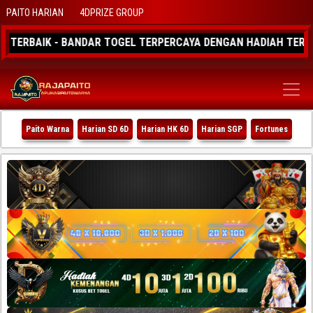
PAITO HARIAN
4DPRIZE GROUP
BANDAR TOGEL TERPERCAYA DENGAN HADIAH TERBESAR. ANDA AK
Paito Warna
Harian SD 6D
Harian HK 6D
Harian SGP
Fortunes