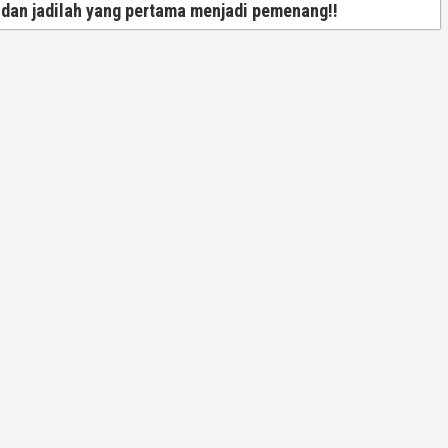
 dan jadilah yang pertama menjadi pemenang!!