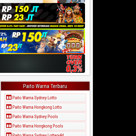
Paito Warna Terbaru
Paito Warna Sydney Lotto
Paito Warna Hongkong Lotto
Paito Warna Sydney Pools
Paito Warna Hongkong Pools
Paito Warna Sydney Lottery4d