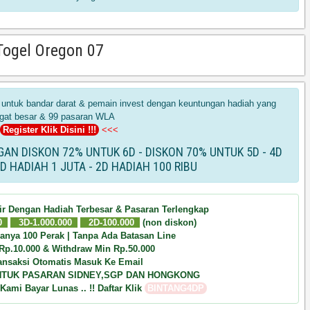
Togel Oregon 07
untuk bandar darat & pemain invest dengan keuntungan hadiah yang
gat besar & 99 pasaran WLA
>
Register Klik Disini !!!
<<<
GAN DISKON 72% UNTUK 6D - DISKON 70% UNTUK 5D - 4D
3D HADIAH 1 JUTA - 2D HADIAH 100 RIBU
r Dengan Hadiah Terbesar & Pasaran Terlengkap
00
3D-1.000.000
2D-100.000
(non diskon)
Hanya 100 Perak |
Tanpa Ada Batasan Line
Rp.10.000 & Withdraw Min Rp.50.000
nsaksi Otomatis Masuk Ke Email
 UNTUK PASARAN SIDNEY,SGP DAN HONGKONG
mi Bayar Lunas .. !! Daftar Klik
BINTANG4DP