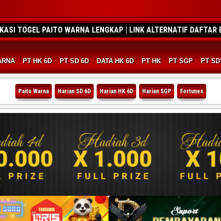
TO WARNA LENGKAP | LINK ALTERNATIF DAFTAR BANDAR TOGEL 
ARNA
PT HK 6D
PT SD 6D
DATA HK 6D
PT HK
PT SGP
PT SD
Paito Warna
Harian SD 6D
Harian HK 6D
Harian SGP
Fortunes