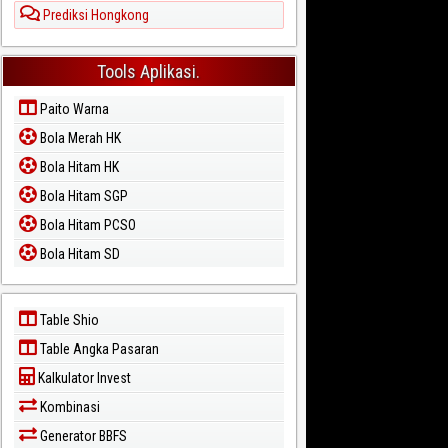
Prediksi Hongkong
Tools Aplikasi.
Paito Warna
Bola Merah HK
Bola Hitam HK
Bola Hitam SGP
Bola Hitam PCSO
Bola Hitam SD
Table Shio
Table Angka Pasaran
Kalkulator Invest
Kombinasi
Generator BBFS