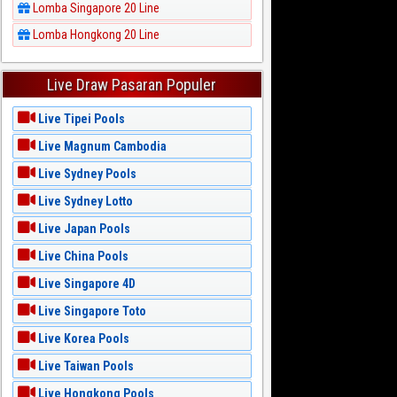
Lomba Singapore 20 Line
Lomba Hongkong 20 Line
Live Draw Pasaran Populer
Live Tipei Pools
Live Magnum Cambodia
Live Sydney Pools
Live Sydney Lotto
Live Japan Pools
Live China Pools
Live Singapore 4D
Live Singapore Toto
Live Korea Pools
Live Taiwan Pools
Live Hongkong Pools