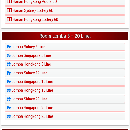
Harian Hongkong Pools 6D
Harian Sydney Lottery 6D
Harian Hongkong Lottery 6D
Room Lomba 5 – 20 Line.
Lomba Sidney 5 Line
Lomba Singapore 5 Line
Lomba Hongkong 5 Line
Lomba Sidney 10 Line
Lomba Singapore 10 Line
Lomba Hongkong 10 Line
Lomba Sidney 20 Line
Lomba Singapore 20 Line
Lomba Hongkong 20 Line