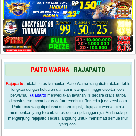
PAITO WARNA
-
RAJAPAITO
Rajapaito:
adalah situs kumpulan Paito Warna yang diatur dalam table
lengkap dengan keluaran dari senin sampai minggu disertai tools
berwarna.
Rajapaito
menyediakan layanan ini secara gratis tanpa
deposit serta tanpa harus daftar terdahulu, Tersedia juga versi data
Paito texs yang diperbarui secara cepat, Rajapaito warna selalu
memberikan yang terbaik untuk semua pelanggannya, Anda cukup
mengunjungi rajapaito secara langsung untuk menikmati semua fitur
yang ada.