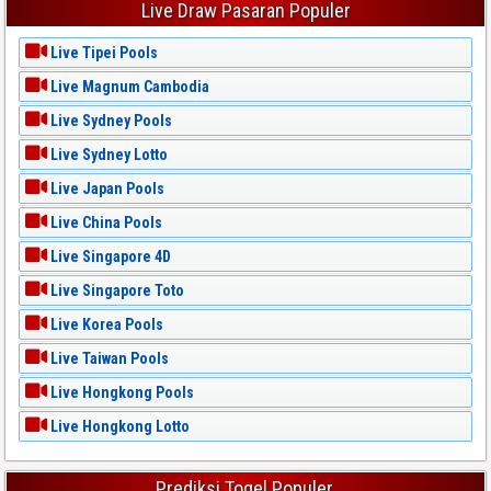
Live Draw Pasaran Populer
Live Tipei Pools
Live Magnum Cambodia
Live Sydney Pools
Live Sydney Lotto
Live Japan Pools
Live China Pools
Live Singapore 4D
Live Singapore Toto
Live Korea Pools
Live Taiwan Pools
Live Hongkong Pools
Live Hongkong Lotto
Prediksi Togel Populer.