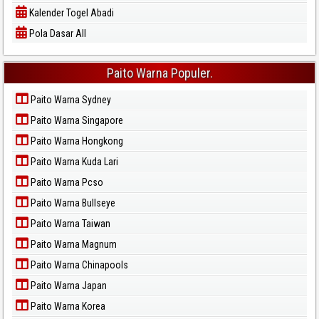
Kalender Togel Abadi
Pola Dasar All
Paito Warna Populer.
Paito Warna Sydney
Paito Warna Singapore
Paito Warna Hongkong
Paito Warna Kuda Lari
Paito Warna Pcso
Paito Warna Bullseye
Paito Warna Taiwan
Paito Warna Magnum
Paito Warna Chinapools
Paito Warna Japan
Paito Warna Korea