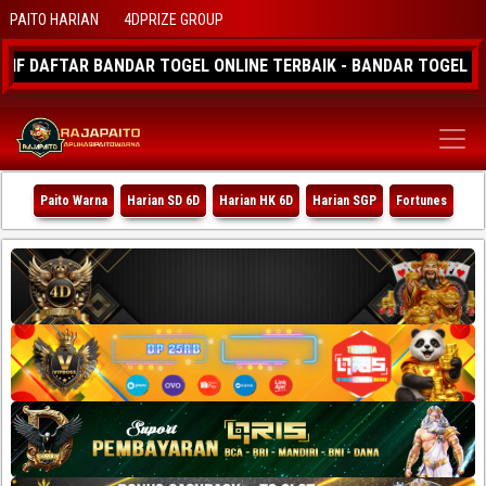
PAITO HARIAN
4DPRIZE GROUP
FTAR BANDAR TOGEL ONLINE TERBAIK - BANDAR TOGEL TERPERC
Paito Warna
Harian SD 6D
Harian HK 6D
Harian SGP
Fortunes