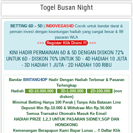
Togel Busan Night
BETTING 6D – 5D
|
INDOVEGAS4D
Cocok untuk bandar darat &
pemain invest dengan keuntungan hadiah yang sangat besar & 99
pasaran WLA
>>>
Register Klik Disini !!!
<<<
KINI HADIR PERMAINAN 6D & 5D DENGAN DISKON 72%
UNTUK 6D - DISKON 70% UNTUK 5D - 4D HADIAH 10 JUTA
- 3D HADIAH 1 JUTA - 2D HADIAH 100 RIBU
Bandar
BINTANG4DP
Hadir Dengan Hadiah Terbesar & Pasaran
Terlengkap
Hadiah
4D-10.000.000
3D-1.000.000
2D-100.000
(non
diskon)
Minimal Betting Hanya 100 Perak |
Tanpa Ada Batasan Line
Deposit Min Rp.10.000 & Withdraw Min Rp.50.000
Semua Transaksi Otomatis Masuk Ke Email
HADIAH PRIZE 1,2,3 UNTUK PASARAN SIDNEY,SGP DAN
HONGKONG
Kemenangan Berapapun Kami Bayar Lunas .. !! Daftar Klik