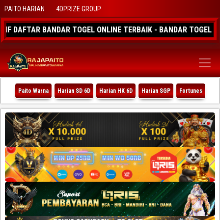
PAITO HARIAN
4DPRIZE GROUP
TAR BANDAR TOGEL ONLINE TERBAIK - BANDAR TOGEL TERPERCA
Paito Warna
Harian SD 6D
Harian HK 6D
Harian SGP
Fortunes