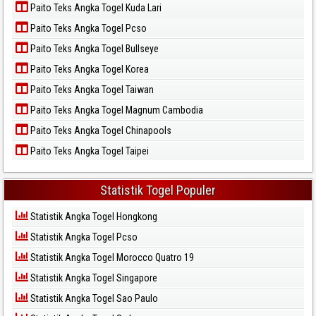
Paito Teks Angka Togel Kuda Lari
Paito Teks Angka Togel Pcso
Paito Teks Angka Togel Bullseye
Paito Teks Angka Togel Korea
Paito Teks Angka Togel Taiwan
Paito Teks Angka Togel Magnum Cambodia
Paito Teks Angka Togel Chinapools
Paito Teks Angka Togel Taipei
Statistik Togel Populer
Statistik Angka Togel Hongkong
Statistik Angka Togel Pcso
Statistik Angka Togel Morocco Quatro 19
Statistik Angka Togel Singapore
Statistik Angka Togel Sao Paulo