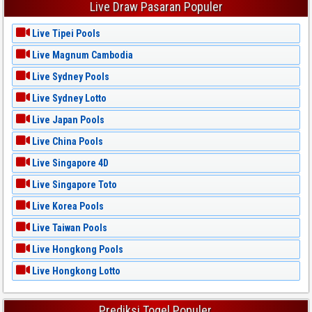
Live Draw Pasaran Populer
Live Tipei Pools
Live Magnum Cambodia
Live Sydney Pools
Live Sydney Lotto
Live Japan Pools
Live China Pools
Live Singapore 4D
Live Singapore Toto
Live Korea Pools
Live Taiwan Pools
Live Hongkong Pools
Live Hongkong Lotto
Prediksi Togel Populer.