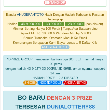
BINTANG4DP
Bandar
ANUGERAHTOTO
Hadir Dengan Hadiah Terbesar & Pasaran
Terlengkap
Hadiah
4D-9.900.000
3D-990.000
2D-99.000
(non diskon)
Minimal Betting Hanya 100 Perak |
Tanpa Ada Batasan Line
Deposit Min Rp.10.000 & Withdraw Min Rp.50.000
Semua Transaksi Otomatis Masuk Ke Email
Kemenangan Berapapun Kami Bayar Lunas .. !! Daftar Klik
ANUGERAHTOTO
4DPRIZE GROUP mempersembahkan tiga BO. BET minimal hanya
100 perak
dengan hadiah 4D 9.9JT/ 3D 990RB/ 2D 99RB, aman nyaman support
24 jam
HADIAH PRIZE 1 2 3 DIBAYAR
SHIO88
INDO4DPOOLS
ANGKANET4D
BO BARU
DENGAN 3 PRIZE
TERBESAR
DUNIALOTTERY88