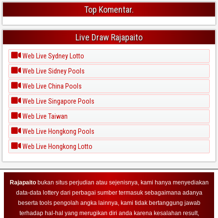
Top Komentar.
Live Draw Rajapaito
Web Live Sydney Lotto
Web Live Sidney Pools
Web Live China Pools
Web Live Singapore Pools
Web Live Taiwan
Web Live Hongkong Pools
Web Live Hongkong Lotto
Rajapaito
bukan situs perjudian atau sejenisnya, kami hanya menyediakan
data-data lottery dari perbagai sumber termasuk sebagaimana adanya
beserta tools pengolah angka lainnya, kami tidak bertanggung jawab
terhadap hal-hal yang merugikan diri anda karena kesalahan result,