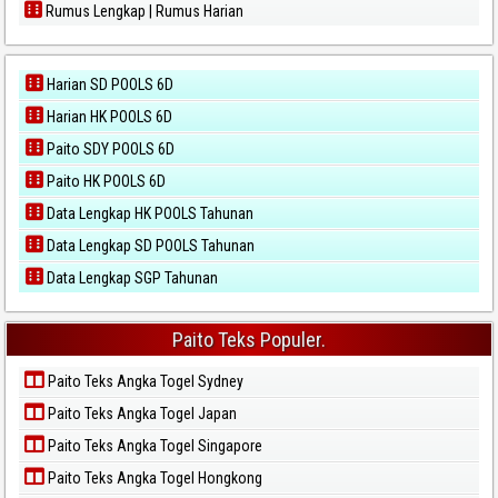
Rumus Lengkap | Rumus Harian
Harian SD POOLS 6D
Harian HK POOLS 6D
Paito SDY POOLS 6D
Paito HK POOLS 6D
Data Lengkap HK POOLS Tahunan
Data Lengkap SD POOLS Tahunan
Data Lengkap SGP Tahunan
Paito Teks Populer.
Paito Teks Angka Togel Sydney
Paito Teks Angka Togel Japan
Paito Teks Angka Togel Singapore
Paito Teks Angka Togel Hongkong