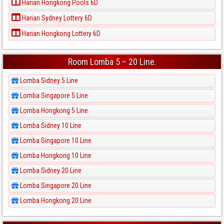
Harian Hongkong Pools 6D
Harian Sydney Lottery 6D
Harian Hongkong Lottery 6D
Room Lomba 5 – 20 Line.
Lomba Sidney 5 Line
Lomba Singapore 5 Line
Lomba Hongkong 5 Line
Lomba Sidney 10 Line
Lomba Singapore 10 Line
Lomba Hongkong 10 Line
Lomba Sidney 20 Line
Lomba Singapore 20 Line
Lomba Hongkong 20 Line