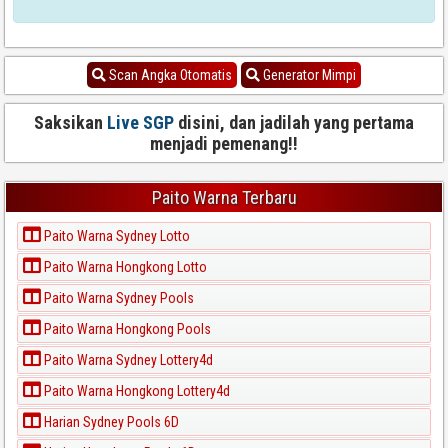
Scan Angka Otomatis
Generator Mimpi
Saksikan
Live SGP
disini, dan jadilah yang pertama
menjadi pemenang!!
Paito Warna Terbaru
Paito Warna Sydney Lotto
Paito Warna Hongkong Lotto
Paito Warna Sydney Pools
Paito Warna Hongkong Pools
Paito Warna Sydney Lottery4d
Paito Warna Hongkong Lottery4d
Harian Sydney Pools 6D