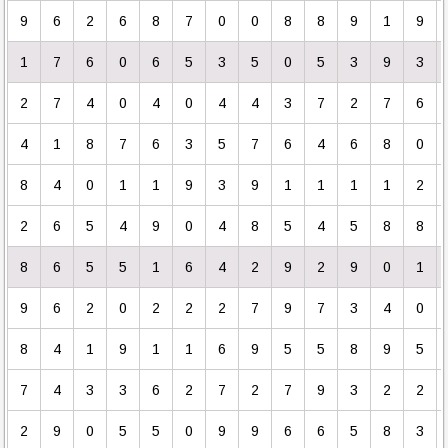
9
6
2
6
8
7
0
0
8
8
9
1
9
1
7
6
0
6
5
3
5
0
5
3
9
3
2
7
4
0
4
0
4
4
3
7
2
7
6
4
1
8
7
6
3
5
7
6
4
6
8
0
8
4
0
1
1
9
3
9
1
1
1
1
2
2
6
5
4
9
0
4
8
5
4
5
8
8
8
6
5
5
1
6
4
2
9
2
9
0
1
9
6
2
0
2
2
2
7
9
7
3
4
0
8
4
1
9
1
1
6
9
5
5
8
9
5
7
4
3
3
6
2
7
2
7
9
3
2
2
2
9
0
5
5
0
9
9
6
6
5
8
3