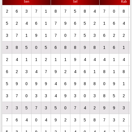
Sen
Sel
Rab
2
6
3
7
1
8
7
5
8
4
7
0
8
5
2
4
6
1
7
9
6
5
2
1
6
4
3
7
1
9
1
7
0
7
5
3
6
2
2
3
8
5
0
5
6
8
8
9
8
1
6
1
2
4
1
1
2
1
1
9
4
4
4
1
4
6
2
3
4
7
9
2
4
6
1
8
1
8
5
9
0
9
9
4
6
9
8
8
0
9
1
3
7
0
3
3
4
9
3
0
3
8
5
2
7
3
5
7
3
5
0
7
4
2
9
9
3
7
6
4
0
4
9
2
3
5
8
7
3
2