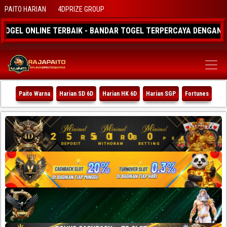
PAITO HARIAN
4DPRIZE GROUP
RBAIK - BANDAR TOGEL TERPERCAYA DENGAN HADIAH TERBESAR
Paito Warna
Harian SD 6D
Harian HK 6D
Harian SGP
Fortunes