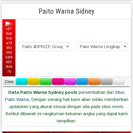
Paito Warna Sidney
Clear
Data Paito Warna Sydney pools
persembahan dari
Situs
Paito Warna
, Dengan senang hati kami akan selalu memberikan
updatetan yang akurat sesuai dengan ada pada situs resmi.
Berikut dibawah ini rangkuman keluaran angka yang dapat kami
tampilkan.