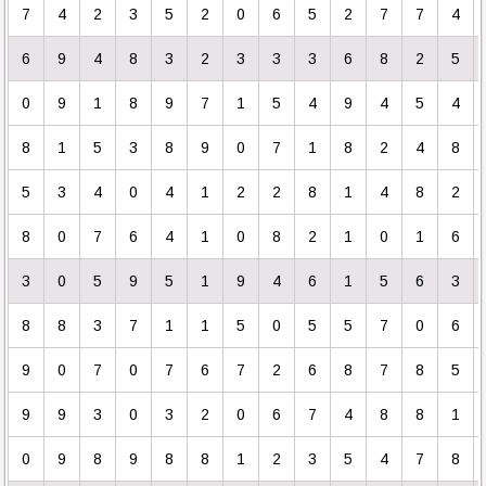
7
4
2
3
5
2
0
6
5
2
7
7
4
6
9
4
8
3
2
3
3
3
6
8
2
5
0
9
1
8
9
7
1
5
4
9
4
5
4
8
1
5
3
8
9
0
7
1
8
2
4
8
5
3
4
0
4
1
2
2
8
1
4
8
2
8
0
7
6
4
1
0
8
2
1
0
1
6
3
0
5
9
5
1
9
4
6
1
5
6
3
8
8
3
7
1
1
5
0
5
5
7
0
6
9
0
7
0
7
6
7
2
6
8
7
8
5
9
9
3
0
3
2
0
6
7
4
8
8
1
0
9
8
9
8
8
1
2
3
5
4
7
8