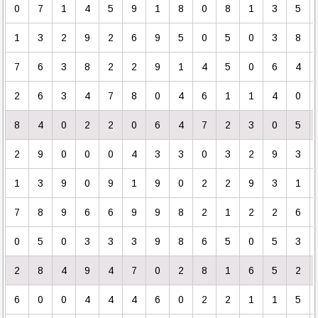
0
7
1
4
5
9
1
8
0
8
1
3
5
1
3
2
9
2
6
9
5
0
5
0
3
8
7
6
3
8
2
2
9
1
4
5
0
6
4
2
6
3
4
7
8
0
4
6
1
1
4
0
8
4
0
2
2
0
6
4
7
2
3
0
5
2
9
0
0
0
4
3
3
0
3
2
9
3
1
3
9
0
9
1
9
0
2
2
9
3
1
7
8
9
6
6
9
9
8
2
1
2
2
6
0
5
0
3
3
3
9
8
6
5
0
5
3
2
8
4
9
4
7
0
2
8
1
6
5
2
6
0
0
4
4
4
6
0
2
2
1
1
5