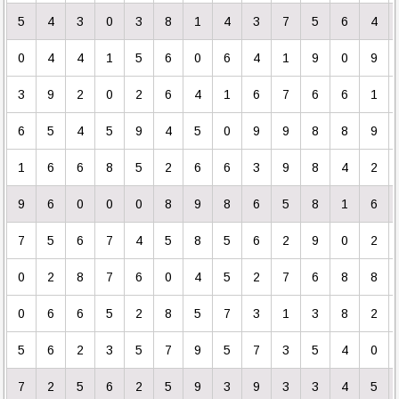
5
4
3
0
3
8
1
4
3
7
5
6
4
0
4
4
1
5
6
0
6
4
1
9
0
9
3
9
2
0
2
6
4
1
6
7
6
6
1
6
5
4
5
9
4
5
0
9
9
8
8
9
1
6
6
8
5
2
6
6
3
9
8
4
2
9
6
0
0
0
8
9
8
6
5
8
1
6
7
5
6
7
4
5
8
5
6
2
9
0
2
0
2
8
7
6
0
4
5
2
7
6
8
8
0
6
6
5
2
8
5
7
3
1
3
8
2
5
6
2
3
5
7
9
5
7
3
5
4
0
7
2
5
6
2
5
9
3
9
3
3
4
5