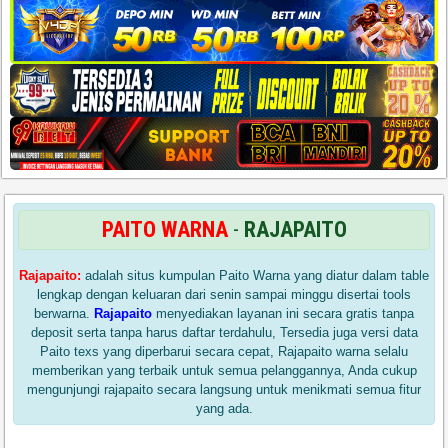
PAITO WARNA
-
RAJAPAITO
Rajapaito:
adalah situs kumpulan Paito Warna yang diatur dalam table
lengkap dengan keluaran dari senin sampai minggu disertai tools
berwarna.
Rajapaito
menyediakan layanan ini secara gratis tanpa
deposit serta tanpa harus daftar terdahulu, Tersedia juga versi data
Paito texs yang diperbarui secara cepat, Rajapaito warna selalu
memberikan yang terbaik untuk semua pelanggannya, Anda cukup
mengunjungi rajapaito secara langsung untuk menikmati semua fitur
yang ada.