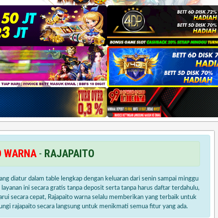
O WARNA
-
RAJAPAITO
ang diatur dalam table lengkap dengan keluaran dari senin sampai minggu
ayanan ini secara gratis tanpa deposit serta tanpa harus daftar terdahulu,
barui secara cepat, Rajapaito warna selalu memberikan yang terbaik untuk
gi rajapaito secara langsung untuk menikmati semua fitur yang ada.