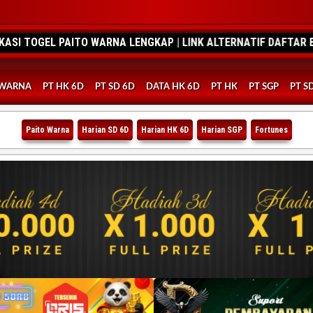
WARNA LENGKAP | LINK ALTERNATIF DAFTAR BANDAR TOGEL ON
 WARNA
PT HK 6D
PT SD 6D
DATA HK 6D
PT HK
PT SGP
PT S
Paito Warna
Harian SD 6D
Harian HK 6D
Harian SGP
Fortunes