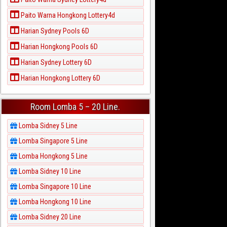
Paito Warna Hongkong Lottery4d
Harian Sydney Pools 6D
Harian Hongkong Pools 6D
Harian Sydney Lottery 6D
Harian Hongkong Lottery 6D
Room Lomba 5 – 20 Line.
Lomba Sidney 5 Line
Lomba Singapore 5 Line
Lomba Hongkong 5 Line
Lomba Sidney 10 Line
Lomba Singapore 10 Line
Lomba Hongkong 10 Line
Lomba Sidney 20 Line