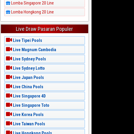
Lomba Singapore 20 Line
Lomba Hongkong 20 Line
Live Draw Pasaran Populer
Live Tipei Pools
Live Magnum Cambodia
Live Sydney Pools
Live Sydney Lotto
Live Japan Pools
Live China Pools
Live Singapore 4D
Live Singapore Toto
Live Korea Pools
Live Taiwan Pools
Live Hongkong Pools