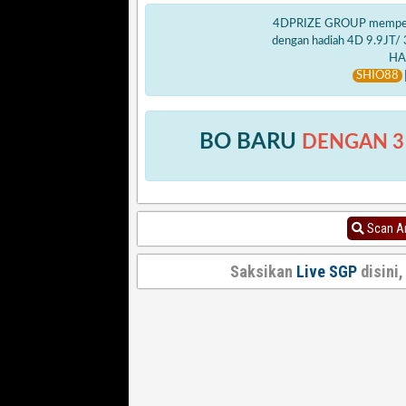
4DPRIZE GROUP memperse
dengan hadiah 4D 9.9JT/
HA
SHIO88
BO BARU
DENGAN 3
Scan A
Saksikan
Live SGP
disini,