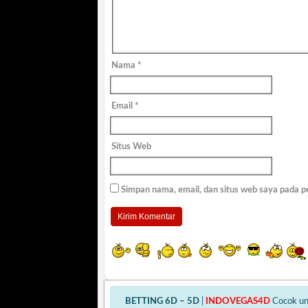
Nama
*
Email
*
Situs Web
Simpan nama, email, dan situs web saya pada p
BETTING 6D – 5D
|
INDOVEGAS4D
Cocok unt