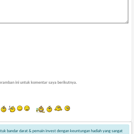
eramban ini untuk komentar saya berikutnya.
uk bandar darat & pemain invest dengan keuntungan hadiah yang sangat