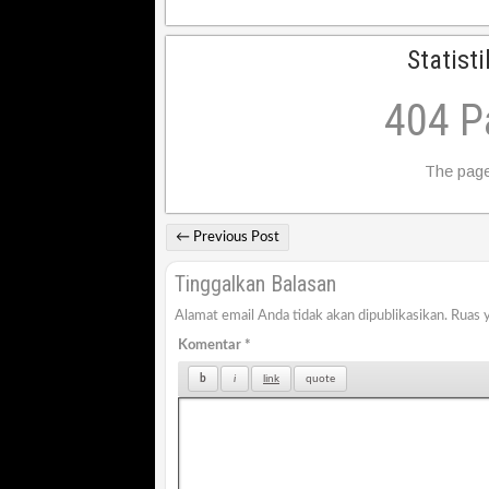
Statist
404 P
The page
← Previous Post
Tinggalkan Balasan
Alamat email Anda tidak akan dipublikasikan.
Ruas y
Komentar
*