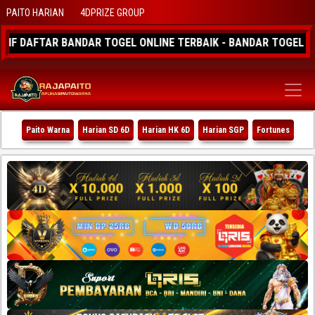
PAITO HARIAN
4DPRIZE GROUP
TAR BANDAR TOGEL ONLINE TERBAIK - BANDAR TOGEL TERPERCA
Paito Warna
Harian SD 6D
Harian HK 6D
Harian SGP
Fortunes