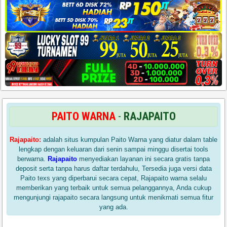
PAITO WARNA
-
RAJAPAITO
Rajapaito:
adalah situs kumpulan Paito Warna yang diatur dalam table
lengkap dengan keluaran dari senin sampai minggu disertai tools
berwarna.
Rajapaito
menyediakan layanan ini secara gratis tanpa
deposit serta tanpa harus daftar terdahulu, Tersedia juga versi data
Paito texs yang diperbarui secara cepat, Rajapaito warna selalu
memberikan yang terbaik untuk semua pelanggannya, Anda cukup
mengunjungi rajapaito secara langsung untuk menikmati semua fitur
yang ada.