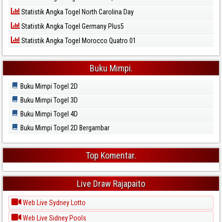
Statistik Angka Togel North Carolina Day
Statistik Angka Togel Germany Plus5
Statistik Angka Togel Morocco Quatro 01
Buku Mimpi.
Buku Mimpi Togel 2D
Buku Mimpi Togel 3D
Buku Mimpi Togel 4D
Buku Mimpi Togel 2D Bergambar
Top Komentar.
Live Draw Rajapaito
Web Live Sydney Lotto
Web Live Sidney Pools