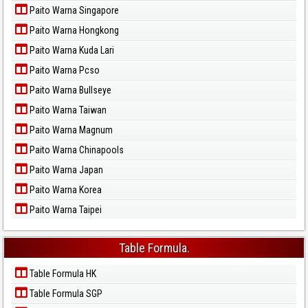
Paito Warna Singapore
Paito Warna Hongkong
Paito Warna Kuda Lari
Paito Warna Pcso
Paito Warna Bullseye
Paito Warna Taiwan
Paito Warna Magnum
Paito Warna Chinapools
Paito Warna Japan
Paito Warna Korea
Paito Warna Taipei
Table Formula.
Table Formula HK
Table Formula SGP