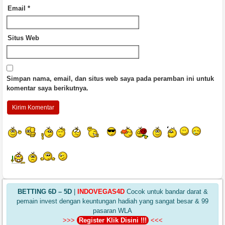
Email
*
Situs Web
Simpan nama, email, dan situs web saya pada peramban ini untuk
komentar saya berikutnya.
BETTING 6D – 5D
|
INDOVEGAS4D
Cocok untuk bandar darat &
pemain invest dengan keuntungan hadiah yang sangat besar & 99
pasaran WLA
>>>
Register Klik Disini !!!
<<<