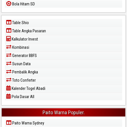
Bola Hitam SD
Table Shio
Table Angka Pasaran
Kalkulator Invest
Kombinasi
Generator BBFS
Susun Data
Pembalik Angka
Toto Conferter
Kalender Togel Abadi
Pola Dasar All
Paito Warna Populer.
Paito Warna Sydney