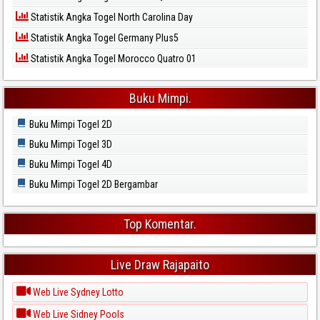
Statistik Angka Togel North Carolina Day
Statistik Angka Togel Germany Plus5
Statistik Angka Togel Morocco Quatro 01
Buku Mimpi.
Buku Mimpi Togel 2D
Buku Mimpi Togel 3D
Buku Mimpi Togel 4D
Buku Mimpi Togel 2D Bergambar
Top Komentar.
Live Draw Rajapaito
Web Live Sydney Lotto
Web Live Sidney Pools