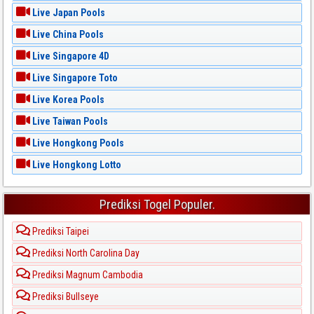
Live Japan Pools
Live China Pools
Live Singapore 4D
Live Singapore Toto
Live Korea Pools
Live Taiwan Pools
Live Hongkong Pools
Live Hongkong Lotto
Prediksi Togel Populer.
Prediksi Taipei
Prediksi North Carolina Day
Prediksi Magnum Cambodia
Prediksi Bullseye