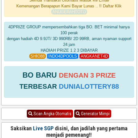
Semua Transaksi Otomatis Masuk Ke Email
Kemenangan Berapapun Kami Bayar Lunas .. !! Daftar Klik
ANUGERAHTOTO
4DPRIZE GROUP mempersembahkan tiga BO. BET minimal hanya
100 perak
dengan hadiah 4D 9.9JT/ 3D 990RB/ 2D 99RB, aman nyaman support
24 jam
HADIAH PRIZE 1 2 3 DIBAYAR
SHIO88
INDO4DPOOLS
ANGKANET4D
BO BARU
DENGAN 3 PRIZE
TERBESAR
DUNIALOTTERY88
Scan Angka Otomatis
Generator Mimpi
Saksikan
Live SGP
disini, dan jadilah yang pertama
menjadi pemenang!!