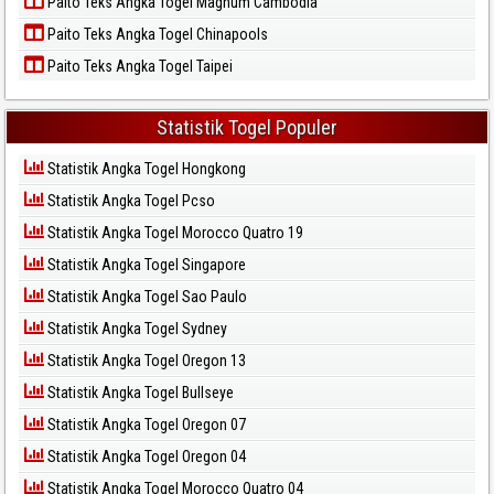
Paito Teks Angka Togel Magnum Cambodia
Paito Teks Angka Togel Chinapools
Paito Teks Angka Togel Taipei
Statistik Togel Populer
Statistik Angka Togel Hongkong
Statistik Angka Togel Pcso
Statistik Angka Togel Morocco Quatro 19
Statistik Angka Togel Singapore
Statistik Angka Togel Sao Paulo
Statistik Angka Togel Sydney
Statistik Angka Togel Oregon 13
Statistik Angka Togel Bullseye
Statistik Angka Togel Oregon 07
Statistik Angka Togel Oregon 04
Statistik Angka Togel Morocco Quatro 04