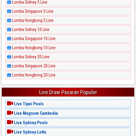
Lomba Sidney 5 Line
Lomba Singapore 5 Line
Lomba Hongkong 5 Line
Lomba Sidney 10 Line
Lomba Singapore 10 Line
Lomba Hongkong 10 Line
Lomba Sidney 20 Line
Lomba Singapore 20 Line
Lomba Hongkong 20 Line
Live Draw Pasaran Populer
Live Tipei Pools
Live Magnum Cambodia
Live Sydney Pools
Live Sydney Lotto