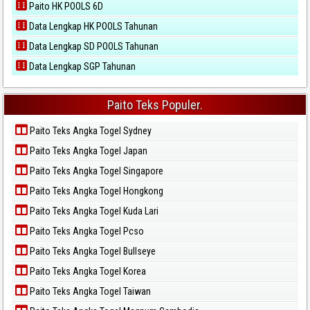
Paito HK POOLS 6D
Data Lengkap HK POOLS Tahunan
Data Lengkap SD POOLS Tahunan
Data Lengkap SGP Tahunan
Paito Teks Populer.
Paito Teks Angka Togel Sydney
Paito Teks Angka Togel Japan
Paito Teks Angka Togel Singapore
Paito Teks Angka Togel Hongkong
Paito Teks Angka Togel Kuda Lari
Paito Teks Angka Togel Pcso
Paito Teks Angka Togel Bullseye
Paito Teks Angka Togel Korea
Paito Teks Angka Togel Taiwan