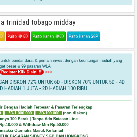
a trinidad tobago midday
6D
Paito HK 6D
Paito Harian HK6D
Paito Harian SGP
untuk bandar darat & pemain invest dengan keuntungan hadiah yang
gat besar & 99 pasaran WLA
>
Register Klik Disini !!!
<<<
GAN DISKON 72% UNTUK 6D - DISKON 70% UNTUK 5D - 4D
3D HADIAH 1 JUTA - 2D HADIAH 100 RIBU
r Dengan Hadiah Terbesar & Pasaran Terlengkap
00
3D-1.000.000
2D-100.000
(non diskon)
Hanya 100 Perak |
Tanpa Ada Batasan Line
Rp.10.000 & Withdraw Min Rp.50.000
nsaksi Otomatis Masuk Ke Email
 UNTUK PASARAN SIDNEY,SGP DAN HONGKONG