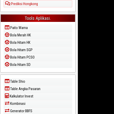
Prediksi Hongkong
Tools Aplikasi.
Paito Warna
Bola Merah HK
Bola Hitam HK
Bola Hitam SGP
Bola Hitam PCSO
Bola Hitam SD
Table Shio
Table Angka Pasaran
Kalkulator Invest
Kombinasi
Generator BBFS