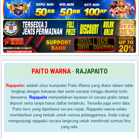
PAITO WARNA
-
RAJAPAITO
Rajapaito:
adalah situs kumpulan Paito Warna yang diatur dalam table
lengkap dengan keluaran dari senin sampai minggu disertai tools
berwarna.
Rajapaito
menyediakan layanan ini secara gratis tanpa
deposit serta tanpa harus daftar terdahulu, Tersedia juga versi data
Paito texs yang diperbarui secara cepat, Rajapaito warna selalu
memberikan yang terbaik untuk semua pelanggannya, Anda cukup
mengunjungi rajapaito secara langsung untuk menikmati semua fitur
yang ada.