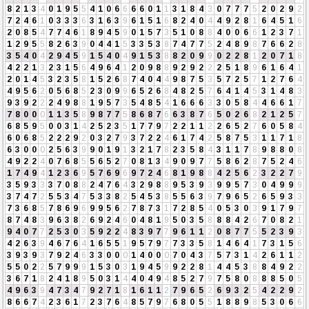
8
2
1
3
4
0
1
9
5
5
4
1
0
6
6
6
6
0
1
1
3
1
8
4
3
0
7
7
7
5
2
0
2
9
2
7
2
4
6
1
0
3
3
3
6
3
1
6
3
9
6
1
5
1
6
8
2
4
0
4
4
9
2
8
1
6
4
5
1
6
2
0
8
5
4
7
7
4
6
1
8
9
4
5
9
0
1
5
7
3
5
1
0
8
8
4
0
0
6
6
1
2
3
7
1
1
2
9
5
5
8
2
6
3
9
0
4
4
1
5
3
3
5
3
8
7
4
7
7
5
2
4
8
9
8
7
6
6
2
8
3
5
4
0
4
2
9
4
5
9
1
5
4
0
4
9
1
5
3
8
8
2
0
9
9
0
2
2
8
1
2
0
7
1
8
4
2
2
1
3
2
3
1
5
6
4
9
6
4
1
2
0
9
8
8
9
2
9
2
2
2
5
1
8
9
6
1
6
4
1
2
0
1
4
5
3
2
3
5
8
1
5
2
6
8
7
4
0
4
4
9
8
7
5
3
5
7
2
5
7
1
2
7
6
4
4
9
5
6
2
0
5
6
8
5
2
3
0
9
9
6
5
2
6
8
4
8
2
5
7
6
4
1
4
5
3
1
4
8
3
9
3
9
2
2
2
4
9
8
8
1
9
5
7
3
5
4
8
5
4
1
6
6
6
3
3
0
5
8
4
4
6
6
1
7
7
8
0
0
0
1
1
3
5
8
9
8
7
7
5
8
6
8
7
6
6
3
8
7
6
5
0
2
6
8
2
1
2
5
7
6
8
5
9
5
0
0
3
1
4
2
5
2
3
5
1
7
7
9
7
2
2
1
1
2
2
6
5
2
7
6
0
5
8
4
6
0
6
8
5
2
2
2
9
2
0
3
2
7
9
3
7
2
2
4
6
1
7
4
2
5
8
7
5
3
1
1
7
1
8
6
3
0
0
0
2
5
6
3
9
9
0
1
9
1
3
2
1
7
8
2
3
5
8
4
3
1
1
7
8
9
8
8
0
8
4
9
2
2
4
0
7
6
8
5
5
6
5
2
7
0
8
1
3
4
9
0
9
7
7
5
8
6
2
8
7
5
2
4
6
1
7
4
9
4
1
2
3
6
9
5
7
6
9
6
9
7
2
4
6
8
1
9
8
8
4
2
5
6
2
3
2
2
7
9
3
5
9
3
3
3
7
0
8
8
2
4
7
6
4
3
2
9
8
8
9
5
3
9
3
9
9
5
7
3
0
4
9
9
9
3
7
4
7
2
5
5
3
4
7
5
3
3
8
2
5
4
5
3
8
5
5
6
3
9
7
9
6
5
2
6
5
9
3
3
7
3
6
8
5
7
8
6
9
6
9
9
5
6
2
7
8
7
3
1
7
2
8
5
4
0
5
3
0
3
9
1
7
9
7
8
7
4
8
3
9
6
3
8
2
6
9
2
4
6
0
4
8
1
9
5
0
3
5
8
8
8
4
2
6
7
0
8
2
1
9
4
0
7
7
2
5
3
0
3
5
9
2
2
4
8
3
9
7
7
9
6
1
1
2
0
8
7
7
5
5
2
3
9
3
4
2
6
3
9
4
6
7
6
4
1
6
5
5
1
9
5
7
9
7
7
3
3
5
8
1
4
6
4
1
7
3
1
5
6
3
9
3
9
3
7
9
2
4
6
3
3
0
0
0
1
4
0
0
0
7
0
4
3
7
5
7
3
1
4
2
6
1
1
2
5
5
0
2
2
5
7
9
9
9
1
5
3
0
3
1
9
4
5
9
9
2
2
8
1
4
4
5
3
8
8
4
9
2
2
3
6
7
1
8
2
4
1
8
9
5
0
3
1
4
4
0
4
9
4
8
5
2
7
9
7
5
8
0
8
8
8
5
0
5
4
9
6
3
9
4
7
3
4
7
9
2
7
1
8
1
6
1
1
2
7
9
6
5
2
6
9
3
2
5
4
2
2
9
2
8
6
6
7
4
2
3
6
1
7
2
3
7
6
4
8
5
7
9
7
6
8
0
5
5
1
8
8
9
8
5
3
0
6
6