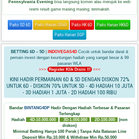
Pennsylvania Evening
bisa langsung komen atau merujuk ke web
resmi result game masing masing, terimaksih.
Paito SD 6D
Paito Harian SD6D
Paito HK 6D
Paito Harian HK6D
Paito Harian SGP
BETTING 6D – 5D
|
INDOVEGAS4D
Cocok untuk bandar darat &
pemain invest dengan keuntungan hadiah yang sangat besar & 99
pasaran WLA
>>>
Register Klik Disini !!!
<<<
KINI HADIR PERMAINAN 6D & 5D DENGAN DISKON 72%
UNTUK 6D - DISKON 70% UNTUK 5D - 4D HADIAH 10 JUTA
- 3D HADIAH 1 JUTA - 2D HADIAH 100 RIBU
Bandar
BINTANG4DP
Hadir Dengan Hadiah Terbesar & Pasaran
Terlengkap
Hadiah
4D-10.000.000
3D-1.000.000
2D-100.000
(non
diskon)
Minimal Betting Hanya 100 Perak |
Tanpa Ada Batasan Line
Deposit Min Rp.10.000 & Withdraw Min Rp.50.000