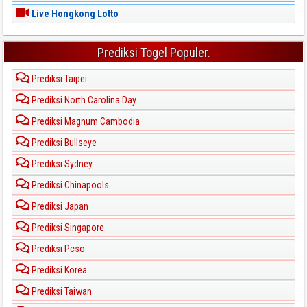
Live Hongkong Lotto
Prediksi Togel Populer.
Prediksi Taipei
Prediksi North Carolina Day
Prediksi Magnum Cambodia
Prediksi Bullseye
Prediksi Sydney
Prediksi Chinapools
Prediksi Japan
Prediksi Singapore
Prediksi Pcso
Prediksi Korea
Prediksi Taiwan