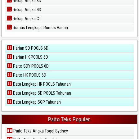
Rekap Angka 3D
Rekap Angka 4D
Rekap Angka CT
Rumus Lengkap | Rumus Harian
Harian SD POOLS 6D
Harian HK POOLS 6D
Paito SDY POOLS 6D
Paito HK POOLS 6D
Data Lengkap HK POOLS Tahunan
Data Lengkap SD POOLS Tahunan
Data Lengkap SGP Tahunan
Paito Teks Populer.
Paito Teks Angka Togel Sydney