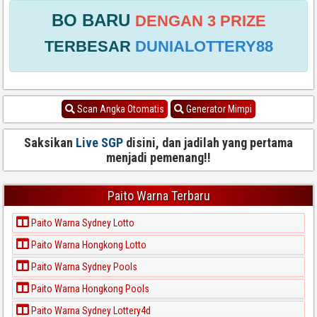
BO BARU
DENGAN 3 PRIZE
TERBESAR
DUNIALOTTERY88
Scan Angka Otomatis
Generator Mimpi
Saksikan
Live SGP
disini, dan jadilah yang pertama
menjadi pemenang!!
Paito Warna Terbaru
Paito Warna Sydney Lotto
Paito Warna Hongkong Lotto
Paito Warna Sydney Pools
Paito Warna Hongkong Pools
Paito Warna Sydney Lottery4d