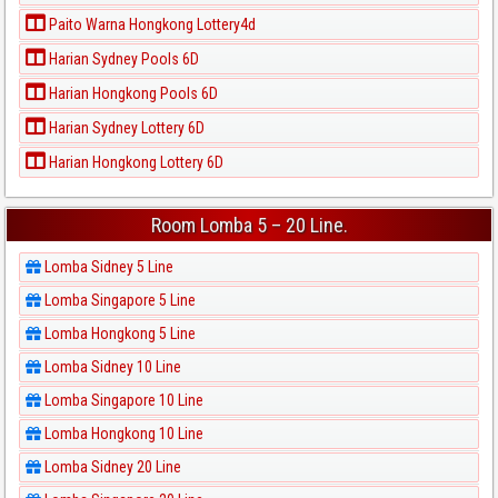
Paito Warna Hongkong Lottery4d
Harian Sydney Pools 6D
Harian Hongkong Pools 6D
Harian Sydney Lottery 6D
Harian Hongkong Lottery 6D
Room Lomba 5 – 20 Line.
Lomba Sidney 5 Line
Lomba Singapore 5 Line
Lomba Hongkong 5 Line
Lomba Sidney 10 Line
Lomba Singapore 10 Line
Lomba Hongkong 10 Line
Lomba Sidney 20 Line