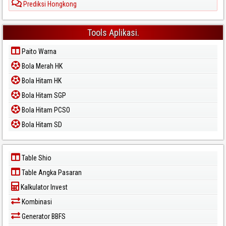
Prediksi Hongkong
Tools Aplikasi.
Paito Warna
Bola Merah HK
Bola Hitam HK
Bola Hitam SGP
Bola Hitam PCSO
Bola Hitam SD
Table Shio
Table Angka Pasaran
Kalkulator Invest
Kombinasi
Generator BBFS