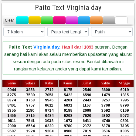
Paito Text Virginia day
Clear
Paito Text
Virginia day.
Hasil dari 1893
putaran, Dengan
senang hati kami akan selalu memberikan updatetan yang akurat
sesuai dengan ada pada situs resmi. Berikut dibawah ini
rangkuman keluaran angka yang dapat kami tampilkan.
Senin
Selasa
Rabu
Kamis
Jumat
Sabtu
Minggu
9944
3856
2712
8175
2540
8600
6019
3275
7589
7053
5422
6590
1479
1835
8374
3768
9946
4203
2443
8253
7995
8401
9757
0611
6831
1163
3708
8790
8355
1180
9714
0189
2009
3592
0169
1455
2715
0484
6298
7620
5302
5072
9811
7541
3938
1673
6431
4740
0591
2000
6564
6220
9780
2372
6378
7395
9607
1924
9204
0908
7019
8536
3805