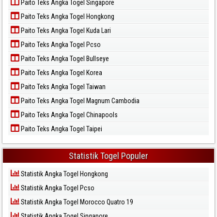
Paito Teks Angka Togel Singapore
Paito Teks Angka Togel Hongkong
Paito Teks Angka Togel Kuda Lari
Paito Teks Angka Togel Pcso
Paito Teks Angka Togel Bullseye
Paito Teks Angka Togel Korea
Paito Teks Angka Togel Taiwan
Paito Teks Angka Togel Magnum Cambodia
Paito Teks Angka Togel Chinapools
Paito Teks Angka Togel Taipei
Statistik Togel Populer
Statistik Angka Togel Hongkong
Statistik Angka Togel Pcso
Statistik Angka Togel Morocco Quatro 19
Statistik Angka Togel Singapore