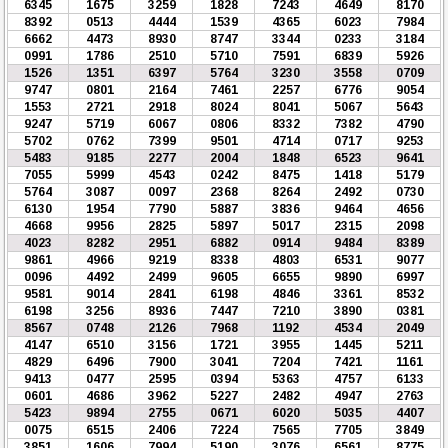
6345
1675
3259
1828
7243
4649
8170
8392
0513
4444
1539
4365
6023
7984
6662
4473
8930
8747
3344
0233
3184
0991
1786
2510
5710
7591
6839
5926
1526
1351
6397
5764
3230
3558
0709
9747
0801
2164
7461
2257
6776
9054
1553
2721
2918
8024
8041
5067
5643
9247
5719
6067
0806
8332
7382
4790
5702
0762
7399
9501
4714
0717
9253
5483
9185
2277
2004
1848
6523
9641
7055
5999
4543
0242
8475
1418
5179
5764
3087
0097
2368
8264
2492
0730
6130
1954
7790
5887
3836
9464
4656
4668
9956
2825
5897
5017
2315
2098
4023
8282
2951
6882
0914
9484
8389
9861
4966
9219
8338
4803
6531
9077
0096
4492
2499
9605
6655
9890
6997
9581
9014
2841
6198
4846
3361
8532
6198
3256
8936
7447
7210
3890
0381
8567
0748
2126
7968
1192
4534
2049
4147
6510
3156
1721
3955
1445
5211
4829
6496
7900
3041
7204
7421
1161
9413
0477
2595
0394
5363
4757
6133
0601
4686
3962
5227
2482
4947
2763
5423
9894
2755
0671
6020
5035
4407
0075
6515
2406
7224
7565
7705
3849
3851
1606
7994
5190
3076
6561
8775