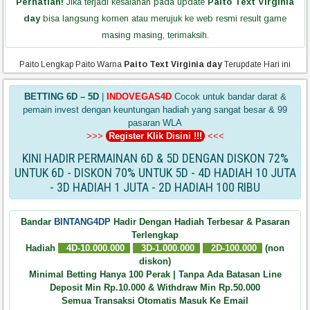
Perhatian!
Jika terjadi kesalahan pada update
Paito Text Virginia
day
bisa langsung komen atau merujuk ke web resmi result game
masing masing, terimaksih.
Paito Lengkap Paito Warna
Paito Text Virginia day
Terupdate Hari ini
BETTING 6D – 5D
|
INDOVEGAS4D
Cocok untuk bandar darat &
pemain invest dengan keuntungan hadiah yang sangat besar & 99
pasaran WLA
>>>
Register Klik Disini !!!
<<<
KINI HADIR PERMAINAN 6D & 5D DENGAN DISKON 72%
UNTUK 6D - DISKON 70% UNTUK 5D - 4D HADIAH 10 JUTA
- 3D HADIAH 1 JUTA - 2D HADIAH 100 RIBU
Bandar
BINTANG4DP
Hadir Dengan Hadiah Terbesar & Pasaran
Terlengkap
Hadiah
4D-10.000.000
3D-1.000.000
2D-100.000
(non
diskon)
Minimal Betting Hanya 100 Perak |
Tanpa Ada Batasan Line
Deposit Min Rp.10.000 & Withdraw Min Rp.50.000
Semua Transaksi Otomatis Masuk Ke Email