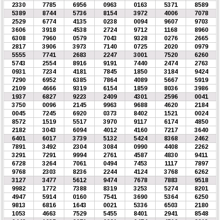
2330
7785
6956
0963
0163
5371
8589
5389
8744
5736
8154
3972
4006
7078
2529
6774
4135
0238
0094
9607
9703
3606
3918
4538
2724
9712
1168
8960
6308
7960
0579
7043
9328
0276
2665
2817
3906
3973
7140
0725
2020
0979
5555
7741
2683
2247
3001
7520
6260
5743
2554
8916
9191
7440
2474
2763
0931
7234
4181
7845
1850
3184
9424
7290
6952
6385
7864
4089
5667
5919
2109
4666
9319
6154
1859
8036
3986
1937
6827
9223
2409
4301
2596
0041
3750
0096
2145
9963
9688
4620
2184
0045
7245
6920
0373
8402
1521
0024
8572
1519
5517
3970
9117
6174
4850
2182
3043
6094
4012
4160
7217
3640
6401
6017
3739
5132
5424
8368
2462
7891
3492
2304
3084
0990
4408
2262
3291
7291
9994
2761
4587
4830
9411
6728
3264
7061
0494
7453
1117
7897
9768
2303
8236
2244
4124
3768
6262
3127
3477
5612
9474
7678
7883
9518
9982
1772
7388
8319
3253
5274
8201
4947
5914
0160
7541
3690
5364
6250
9813
6816
1643
0021
5336
6503
2180
1053
4663
7529
5455
8401
2941
8548