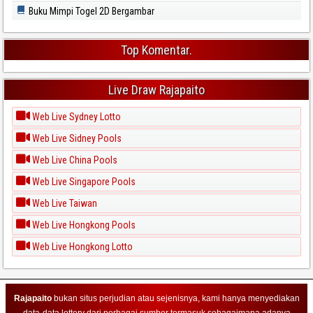
Buku Mimpi Togel 2D Bergambar
Top Komentar.
Live Draw Rajapaito
Web Live Sydney Lotto
Web Live Sidney Pools
Web Live China Pools
Web Live Singapore Pools
Web Live Taiwan
Web Live Hongkong Pools
Web Live Hongkong Lotto
Rajapaito
bukan situs perjudian atau sejenisnya, kami hanya menyediakan