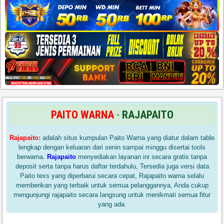
PAITO WARNA
-
RAJAPAITO
Rajapaito:
adalah situs kumpulan Paito Warna yang diatur dalam table
lengkap dengan keluaran dari senin sampai minggu disertai tools
berwarna.
Rajapaito
menyediakan layanan ini secara gratis tanpa
deposit serta tanpa harus daftar terdahulu, Tersedia juga versi data
Paito texs yang diperbarui secara cepat, Rajapaito warna selalu
memberikan yang terbaik untuk semua pelanggannya, Anda cukup
mengunjungi rajapaito secara langsung untuk menikmati semua fitur
yang ada.