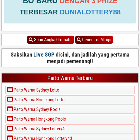
BO BARU
DENGAN 3 PRIZE
TERBESAR
DUNIALOTTERY88
Scan Angka Otomatis
Generator Mimpi
Saksikan
Live SGP
disini, dan jadilah yang pertama
menjadi pemenang!!
Paito Warna Terbaru
Paito Warna Sydney Lotto
Paito Warna Hongkong Lotto
Paito Warna Sydney Pools
Paito Warna Hongkong Pools
Paito Warna Sydney Lottery4d
Paito Warna Hongkong Lottery4d