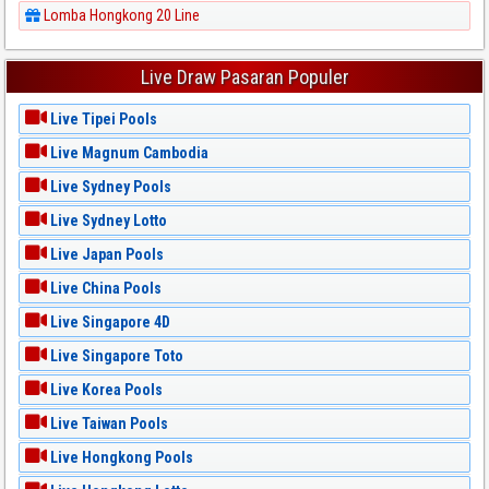
Lomba Hongkong 20 Line
Live Draw Pasaran Populer
Live Tipei Pools
Live Magnum Cambodia
Live Sydney Pools
Live Sydney Lotto
Live Japan Pools
Live China Pools
Live Singapore 4D
Live Singapore Toto
Live Korea Pools
Live Taiwan Pools
Live Hongkong Pools