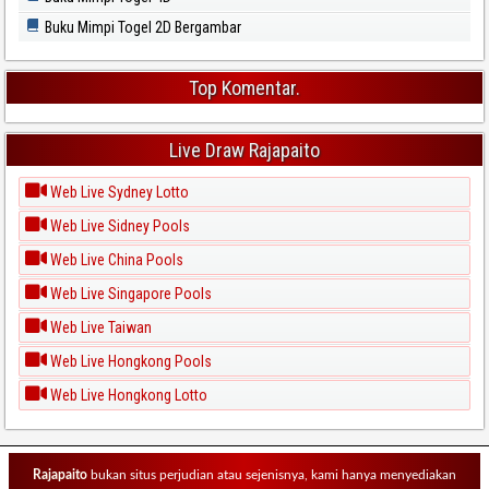
Buku Mimpi Togel 2D Bergambar
Top Komentar.
Live Draw Rajapaito
Web Live Sydney Lotto
Web Live Sidney Pools
Web Live China Pools
Web Live Singapore Pools
Web Live Taiwan
Web Live Hongkong Pools
Web Live Hongkong Lotto
Rajapaito
bukan situs perjudian atau sejenisnya, kami hanya menyediakan