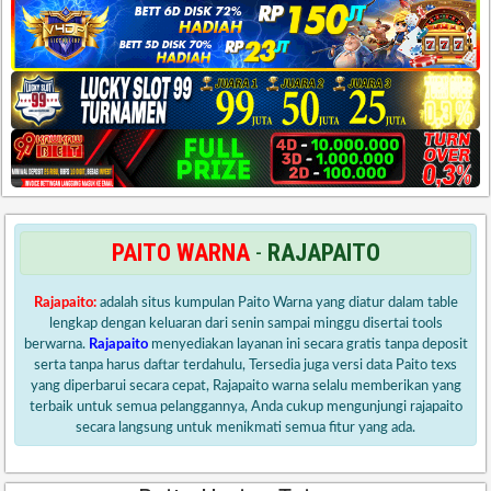
PAITO WARNA
-
RAJAPAITO
Rajapaito:
adalah situs kumpulan Paito Warna yang diatur dalam table
lengkap dengan keluaran dari senin sampai minggu disertai tools
berwarna.
Rajapaito
menyediakan layanan ini secara gratis tanpa deposit
serta tanpa harus daftar terdahulu, Tersedia juga versi data Paito texs
yang diperbarui secara cepat, Rajapaito warna selalu memberikan yang
terbaik untuk semua pelanggannya, Anda cukup mengunjungi rajapaito
secara langsung untuk menikmati semua fitur yang ada.