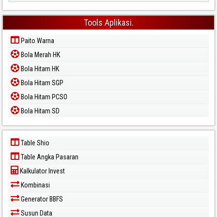
Tools Aplikasi.
Paito Warna
Bola Merah HK
Bola Hitam HK
Bola Hitam SGP
Bola Hitam PCSO
Bola Hitam SD
Table Shio
Table Angka Pasaran
Kalkulator Invest
Kombinasi
Generator BBFS
Susun Data