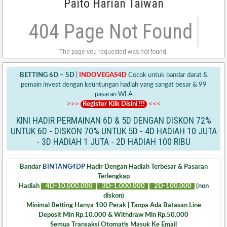
Paito Harian Taiwan
404 Page Not Found
The page you requested was not found.
BETTING 6D – 5D
|
INDOVEGAS4D
Cocok untuk bandar darat &
pemain invest dengan keuntungan hadiah yang sangat besar & 99
pasaran WLA
>>>
Register Klik Disini !!!
<<<
KINI HADIR PERMAINAN 6D & 5D DENGAN DISKON 72%
UNTUK 6D - DISKON 70% UNTUK 5D - 4D HADIAH 10 JUTA
- 3D HADIAH 1 JUTA - 2D HADIAH 100 RIBU
Bandar
BINTANG4DP
Hadir Dengan Hadiah Terbesar & Pasaran
Terlengkap
Hadiah
4D-10.000.000
3D-1.000.000
2D-100.000
(non
diskon)
Minimal Betting Hanya 100 Perak |
Tanpa Ada Batasan Line
Deposit Min Rp.10.000 & Withdraw Min Rp.50.000
Semua Transaksi Otomatis Masuk Ke Email