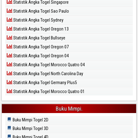
Statistik Angka Togel Singapore
Statistik Angka Togel Sao Paulo
Statistik Angka Togel Sydney
Statistik Angka Togel Oregon 13
Statistik Angka Togel Bullseye
Statistik Angka Togel Oregon 07
Statistik Angka Togel Oregon 04
Statistik Angka Togel Morocco Quatro 04
Statistik Angka Togel North Carolina Day
Statistik Angka Togel Germany Plus5
Statistik Angka Togel Morocco Quatro 01
Buku Mimpi.
Buku Mimpi Togel 2D
Buku Mimpi Togel 3D
Buku Mimpi Togel 4D