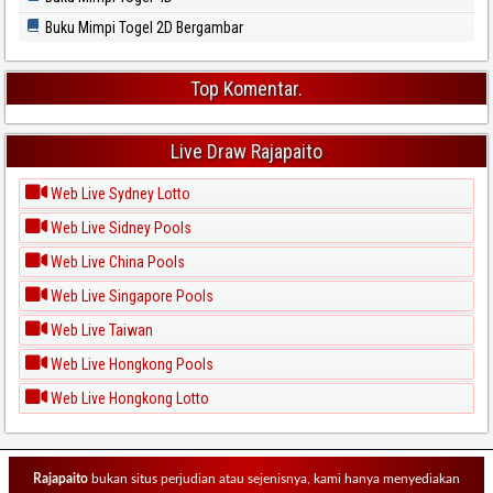
Buku Mimpi Togel 2D Bergambar
Top Komentar.
Live Draw Rajapaito
Web Live Sydney Lotto
Web Live Sidney Pools
Web Live China Pools
Web Live Singapore Pools
Web Live Taiwan
Web Live Hongkong Pools
Web Live Hongkong Lotto
Rajapaito
bukan situs perjudian atau sejenisnya, kami hanya menyediakan