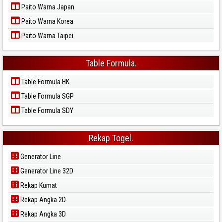
Paito Warna Japan
Paito Warna Korea
Paito Warna Taipei
Table Formula.
Table Formula HK
Table Formula SGP
Table Formula SDY
Rekap Togel.
Generator Line
Generator Line 32D
Rekap Kumat
Rekap Angka 2D
Rekap Angka 3D