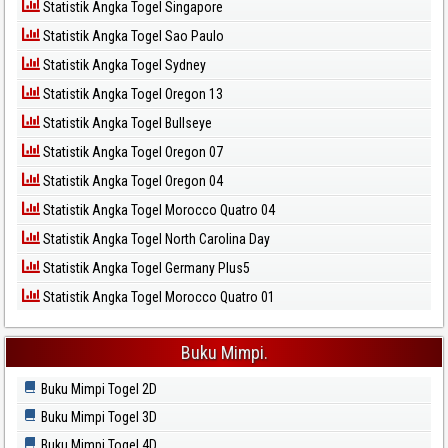
Statistik Angka Togel Singapore
Statistik Angka Togel Sao Paulo
Statistik Angka Togel Sydney
Statistik Angka Togel Oregon 13
Statistik Angka Togel Bullseye
Statistik Angka Togel Oregon 07
Statistik Angka Togel Oregon 04
Statistik Angka Togel Morocco Quatro 04
Statistik Angka Togel North Carolina Day
Statistik Angka Togel Germany Plus5
Statistik Angka Togel Morocco Quatro 01
Buku Mimpi.
Buku Mimpi Togel 2D
Buku Mimpi Togel 3D
Buku Mimpi Togel 4D