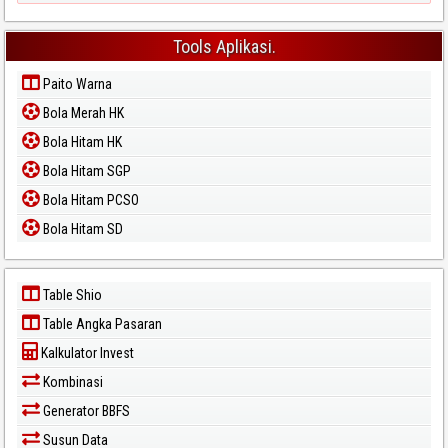
Tools Aplikasi.
Paito Warna
Bola Merah HK
Bola Hitam HK
Bola Hitam SGP
Bola Hitam PCSO
Bola Hitam SD
Table Shio
Table Angka Pasaran
Kalkulator Invest
Kombinasi
Generator BBFS
Susun Data