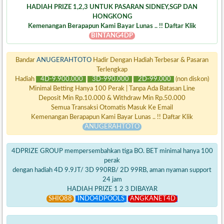
HADIAH PRIZE 1,2,3 UNTUK PASARAN SIDNEY,SGP DAN
HONGKONG
Kemenangan Berapapun Kami Bayar Lunas .. !! Daftar Klik
BINTANG4DP
Bandar
ANUGERAHTOTO
Hadir Dengan Hadiah Terbesar & Pasaran
Terlengkap
Hadiah
4D-9.900.000
3D-990.000
2D-99.000
(non diskon)
Minimal Betting Hanya 100 Perak |
Tanpa Ada Batasan Line
Deposit Min Rp.10.000 & Withdraw Min Rp.50.000
Semua Transaksi Otomatis Masuk Ke Email
Kemenangan Berapapun Kami Bayar Lunas .. !! Daftar Klik
ANUGERAHTOTO
4DPRIZE GROUP mempersembahkan tiga BO. BET minimal hanya 100
perak
dengan hadiah 4D 9.9JT/ 3D 990RB/ 2D 99RB, aman nyaman support
24 jam
HADIAH PRIZE 1 2 3 DIBAYAR
SHIO88
INDO4DPOOLS
ANGKANET4D