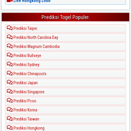
Live Hongkong Lotto
Prediksi Togel Populer.
Prediksi Taipei
Prediksi North Carolina Day
Prediksi Magnum Cambodia
Prediksi Bullseye
Prediksi Sydney
Prediksi Chinapools
Prediksi Japan
Prediksi Singapore
Prediksi Pcso
Prediksi Korea
Prediksi Taiwan
Prediksi Hongkong