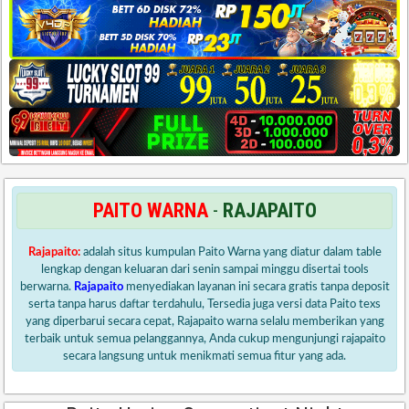
PAITO WARNA
-
RAJAPAITO
Rajapaito:
adalah situs kumpulan Paito Warna yang diatur dalam table
lengkap dengan keluaran dari senin sampai minggu disertai tools
berwarna.
Rajapaito
menyediakan layanan ini secara gratis tanpa deposit
serta tanpa harus daftar terdahulu, Tersedia juga versi data Paito texs
yang diperbarui secara cepat, Rajapaito warna selalu memberikan yang
terbaik untuk semua pelanggannya, Anda cukup mengunjungi rajapaito
secara langsung untuk menikmati semua fitur yang ada.