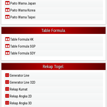
Paito Warna Japan
Paito Warna Korea
Paito Warna Taipei
Table Formula.
Table Formula HK
Table Formula SGP
Table Formula SDY
Rekap Togel.
Generator Line
Generator Line 32D
Rekap Kumat
Rekap Angka 2D
Rekap Angka 3D