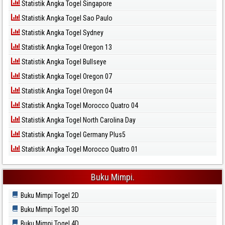
Statistik Angka Togel Singapore
Statistik Angka Togel Sao Paulo
Statistik Angka Togel Sydney
Statistik Angka Togel Oregon 13
Statistik Angka Togel Bullseye
Statistik Angka Togel Oregon 07
Statistik Angka Togel Oregon 04
Statistik Angka Togel Morocco Quatro 04
Statistik Angka Togel North Carolina Day
Statistik Angka Togel Germany Plus5
Statistik Angka Togel Morocco Quatro 01
Buku Mimpi.
Buku Mimpi Togel 2D
Buku Mimpi Togel 3D
Buku Mimpi Togel 4D