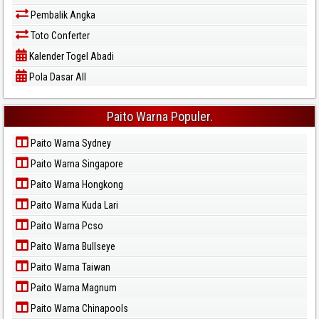
Pembalik Angka
Toto Conferter
Kalender Togel Abadi
Pola Dasar All
Paito Warna Populer.
Paito Warna Sydney
Paito Warna Singapore
Paito Warna Hongkong
Paito Warna Kuda Lari
Paito Warna Pcso
Paito Warna Bullseye
Paito Warna Taiwan
Paito Warna Magnum
Paito Warna Chinapools