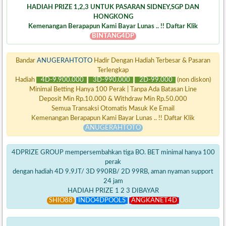
HADIAH PRIZE 1,2,3 UNTUK PASARAN SIDNEY,SGP DAN
HONGKONG
Kemenangan Berapapun Kami Bayar Lunas .. !! Daftar Klik
BINTANG4DP
Bandar
ANUGERAHTOTO
Hadir Dengan Hadiah Terbesar & Pasaran
Terlengkap
Hadiah
4D-9.900.000
3D-990.000
2D-99.000
(non diskon)
Minimal Betting Hanya 100 Perak |
Tanpa Ada Batasan Line
Deposit Min Rp.10.000 & Withdraw Min Rp.50.000
Semua Transaksi Otomatis Masuk Ke Email
Kemenangan Berapapun Kami Bayar Lunas .. !! Daftar Klik
ANUGERAHTOTO
4DPRIZE GROUP mempersembahkan tiga BO. BET minimal hanya 100
perak
dengan hadiah 4D 9.9JT/ 3D 990RB/ 2D 99RB, aman nyaman support
24 jam
HADIAH PRIZE 1 2 3 DIBAYAR
SHIO88
INDO4DPOOLS
ANGKANET4D