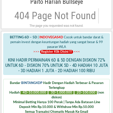
Paito Harian Bullseye
404 Page Not Found
The page you requested was not found.
BETTING 6D – 5D
|
INDOVEGAS4D
Cocok untuk bandar darat &
pemain invest dengan keuntungan hadiah yang sangat besar & 99
pasaran WLA
>>>
Register Klik Disini !!!
<<<
KINI HADIR PERMAINAN 6D & 5D DENGAN DISKON 72%
UNTUK 6D - DISKON 70% UNTUK 5D - 4D HADIAH 10 JUTA
- 3D HADIAH 1 JUTA - 2D HADIAH 100 RIBU
Bandar
BINTANG4DP
Hadir Dengan Hadiah Terbesar & Pasaran
Terlengkap
Hadiah
4D-10.000.000
3D-1.000.000
2D-100.000
(non
diskon)
Minimal Betting Hanya 100 Perak |
Tanpa Ada Batasan Line
Deposit Min Rp.10.000 & Withdraw Min Rp.50.000
Semua Transaksi Otomatis Masuk Ke Email