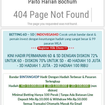
Paito Harian Bochum
404 Page Not Found
The page you requested was not found.
BETTING 6D – 5D
|
INDOVEGAS4D
Cocok untuk bandar darat &
pemain invest dengan keuntungan hadiah yang sangat besar & 99
pasaran WLA
>>>
Register Klik Disini !!!
<<<
KINI HADIR PERMAINAN 6D & 5D DENGAN DISKON 72%
UNTUK 6D - DISKON 70% UNTUK 5D - 4D HADIAH 10 JUTA
- 3D HADIAH 1 JUTA - 2D HADIAH 100 RIBU
Bandar
BINTANG4DP
Hadir Dengan Hadiah Terbesar & Pasaran
Terlengkap
Hadiah
4D-10.000.000
3D-1.000.000
2D-100.000
(non
diskon)
Minimal Betting Hanya 100 Perak |
Tanpa Ada Batasan Line
Deposit Min Rp.10.000 & Withdraw Min Rp.50.000
Semua Transaksi Otomatis Masuk Ke Email