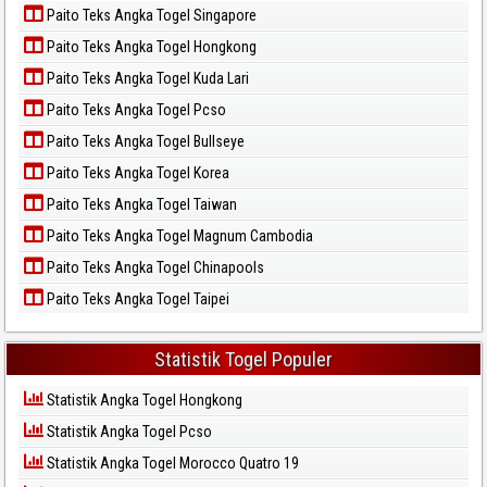
Paito Teks Angka Togel Singapore
Paito Teks Angka Togel Hongkong
Paito Teks Angka Togel Kuda Lari
Paito Teks Angka Togel Pcso
Paito Teks Angka Togel Bullseye
Paito Teks Angka Togel Korea
Paito Teks Angka Togel Taiwan
Paito Teks Angka Togel Magnum Cambodia
Paito Teks Angka Togel Chinapools
Paito Teks Angka Togel Taipei
Statistik Togel Populer
Statistik Angka Togel Hongkong
Statistik Angka Togel Pcso
Statistik Angka Togel Morocco Quatro 19