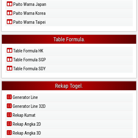
Paito Warna Japan
Paito Warna Korea
Paito Warna Taipei
Table Formula.
Table Formula HK
Table Formula SGP
Table Formula SDY
Rekap Togel.
Generator Line
Generator Line 32D
Rekap Kumat
Rekap Angka 2D
Rekap Angka 3D